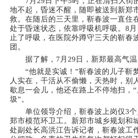
7月29日下午5时，正在清扫大街
地不起，昏迷不醒，随即被送到新郑
救。在随后的三天里，靳春波一直住
处于昏迷状态，依靠呼吸机呼吸。8月
止了呼吸，在医院外蹲守三天的靳春
团。
据了解，7月29日，新郑最高气温为
“他就是实诚！”靳春波的儿子靳
人实在，干活从不偷懒，天热时，别
歇息一会儿，他还在路上不停地扫，“
圾”。
单位领导介绍，靳春波上岗仅3个
郑市模范环卫工。新郑市城乡规划和
处副处长高洪江告诉记者，靳春波工