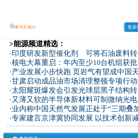
参与互动(
0
)
更多
>能源频道精选：
·
印度研发新型催化剂 可将石油废料转
·
核电大幕重启：年内至少10台机组获批
·
产业发展小步快跑 页岩气有望成中国
·
甘肃启动成品油市场清理整顿专项行动
·
太阳耀斑爆发会引发光球层黑子结构转
·
又薄又软的半导体新材料可制微纳光电
·
业内称中国天然气发展正处于“三期叠加
·
专家建言京津冀协同发展 以技术创新