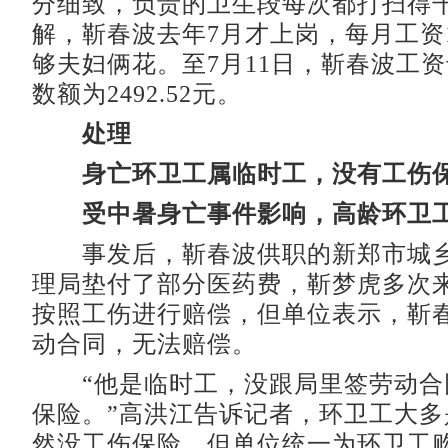
分细致，负责的卫生段每次都打扫得
解，靳春波去年7月才上岗，每月工资1
够夫妇俩花。至7月11日，靳春波工
数额为2492.52元。
处理
身亡环卫工属临时工，没有工伤
受中暑身亡事件影响，高龄环卫
事发后，靳春波供职的新郑市城乡
理局垫付了部分医药费，靳梦虎多次
按照工伤进行赔偿，但单位表示，靳
动合同，无法赔偿。
“他是临时工，没跟局里签劳动合
保险。”高洪江告诉记者，环卫工大多
然没工伤保险，但单位统一为环卫工