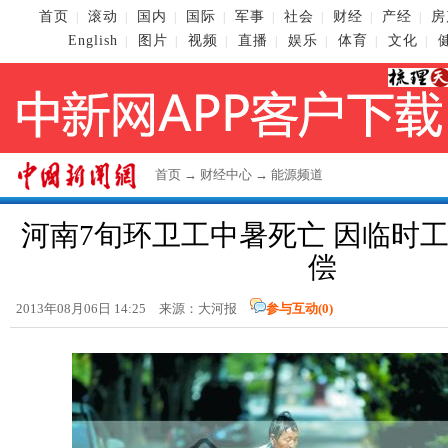
首页
滚动
国内
国际
军事
社会
财经
产经
房
|
|
|
|
|
|
|
|
English
图片
视频
直播
娱乐
体育
文化
|
|
|
|
|
|
|
首页
→
财经中心
→
能源频道
河南7旬环卫工中暑死亡 因临时
偿
2013年08月06日 14:25 来源：大河报
参与互动(
0
)