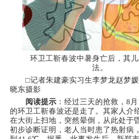
环卫工靳春波中暑身亡后，其儿
法。
□记者朱建豪实习生李梦龙赵梦媛
晓东摄影
阅读提示
：经过三天的抢救，8月
的环卫工靳春波还是走了。其家人介
在大街上扫地，突然晕倒，从此处于
初步诊断证明，老人当时患了热射病