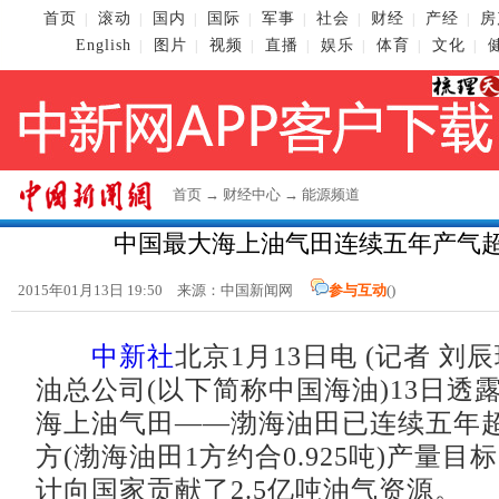
首页
滚动
国内
国际
军事
社会
财经
产经
房
|
|
|
|
|
|
|
|
English
图片
视频
直播
娱乐
体育
文化
|
|
|
|
|
|
|
首页
→
财经中心
→
能源频道
中国最大海上油气田连续五年产气超3
2015年01月13日 19:50 来源：
中国新闻网
参与互动
(
)
中新社
北京1月13日电 (记者 刘
油总公司(以下简称中国海油)13日透
海上油气田——渤海油田已连续五年超额
方(渤海油田1方约合0.925吨)产量
计向国家贡献了2.5亿吨油气资源。