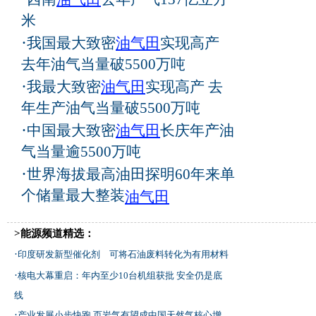
米
·
我国最大致密
油气田
实现高产
去年油气当量破5500万吨
·
我最大致密
油气田
实现高产 去
年生产油气当量破5500万吨
·
中国最大致密
油气田
长庆年产油
气当量逾5500万吨
·
世界海拔最高油田探明60年来单
个储量最大整装
油气田
>能源频道精选：
·
印度研发新型催化剂 可将石油废料转化为有用材料
·
核电大幕重启：年内至少10台机组获批 安全仍是底
线
·
产业发展小步快跑 页岩气有望成中国天然气核心增