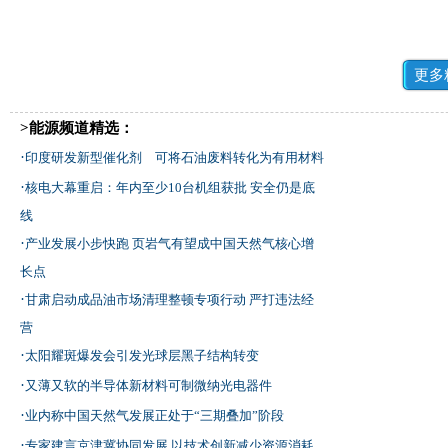
更多
>能源频道精选：
·
印度研发新型催化剂 可将石油废料转化为有用材料
·
核电大幕重启：年内至少10台机组获批 安全仍是底
线
·
产业发展小步快跑 页岩气有望成中国天然气核心增
长点
·
甘肃启动成品油市场清理整顿专项行动 严打违法经
营
·
太阳耀斑爆发会引发光球层黑子结构转变
·
又薄又软的半导体新材料可制微纳光电器件
·
业内称中国天然气发展正处于“三期叠加”阶段
·
专家建言京津冀协同发展 以技术创新减少资源消耗