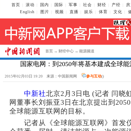
首页
滚动
国内
国际
军事
社会
财经
产经
房
|
|
|
|
|
|
|
|
English
图片
视频
直播
娱乐
体育
文化
|
|
|
|
|
|
|
首页
→
财经中心
→
能源频道
国家电网：到2050年将基本建成全球
2015年02月03日 19:20 来源：
中国新闻网
参与互动
(
)
中新社
北京2月3日电 (记者 闫晓
网董事长刘振亚3日在北京提出到205
全球能源互联网的目标。
记者从《全球能源互联网》首发仪