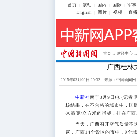
首页
滚动
国内
国际
军事
|
|
|
|
English
图片
视频
直
|
|
|
首页
→
财经中心
广西桂林
2015年03月09日 20:32 来源：
中国新闻网
中新社
南宁3月9日电 (记者
核结果，在不合格的城市中，国际
86微克/立方米的指标，排在广
当天，广西召开空气质量不达
露，广西14个设区的市中，9个