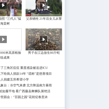
照 “三代人”猛
父亲牺牲 21年后女儿从警
摇海棠树
000米高原检验
男子在江边放生80斤蛇
训练成果
了三角区痘痘 重度感染被送进ICU
下给病人捐款14年 “谎称”是慈善项目
老人捐建五所希望小学
气象台：冷空气来袭 北方降温南方暴雨
桩如履平地 看广西藤县舞狮队展绝活
世园会：“百园之园”花初绽春意浓