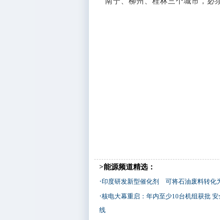
南宁、柳州、桂林三个城市，必须
>能源频道精选：
·
印度研发新型催化剂 可将石油废料转化
·
核电大幕重启：年内至少10台机组获批 
线