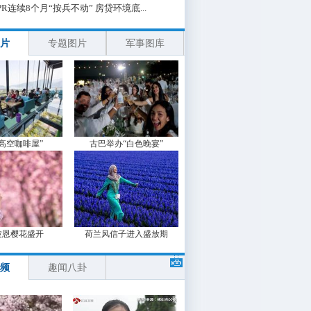
PR连续8个月“按兵不动” 房贷环境底...
片
专题图片
军事图库
“高空咖啡屋”
古巴举办“白色晚宴”
波恩樱花盛开
荷兰风信子进入盛放期
频
趣闻八卦