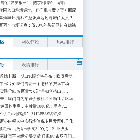
海的“洋美猴王”：把京剧唱给世界听
陵园入口垃圾遍地、停车乱收费？官方回应
离婚率升 是独立意识崛起还是房价太贵？
百万？市场调查：仅20%的头部网红在赚钱
区
网友评论
热帖排行
行
表情排行
前瞻】新一期LPR报价将公布；欧盟启动...
0年再出发 我们需要一个怎样的资本市场...
架降价93% 巨量“水分”是如何挤出去...
来，家门口的菜摊会被社区团购“玩”坏吗...
期逆回购重启，中标量1000亿！另有7...
个月“原地踏步” 12月LPR继续维持...
新办纳税人中实行增值税专用发票电子化
续走高：沪指再收复3400点！种业股掀...
家建言平台经济反垄断 吁规范“市场守门...