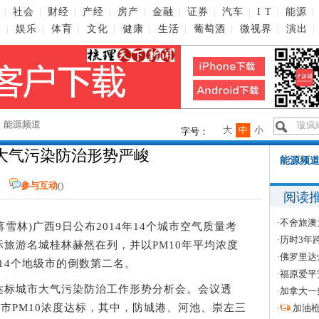
社会
财经
产经
房产
金融
证券
汽车
I T
能源
|
|
|
|
|
|
|
|
|
|
播
娱乐
体育
文化
健康
生活
葡萄酒
微视界
演出
|
|
|
|
|
|
|
|
|
→
能源频道
大
中
小
字号：
大气污染防治形势严峻
能源频道
参与互动
(
)
阅读
·
不舍旅澳
 蒋雪林)广西9日公布2014年14个城市空气质量考
·
历时3年
旅游名城桂林赫然在列，并以PM10年平均浓度
·
佛罗里达
西14个地级市的倒数第二名。
·
福原爱平
标城市大气污染防治工作形势分析会。会议透
·
加拿大一
城市PM10浓度达标，其中，防城港、河池、崇左三
·
加油