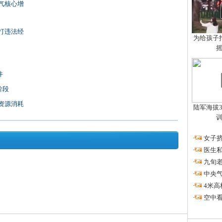
气核心增
打违法经
为给孩子拍
件
阶段
资源消耗
陆军海拔3
·
女子挤
·
医生私
·
九旬
·
中央
·
4米高
·
空中看