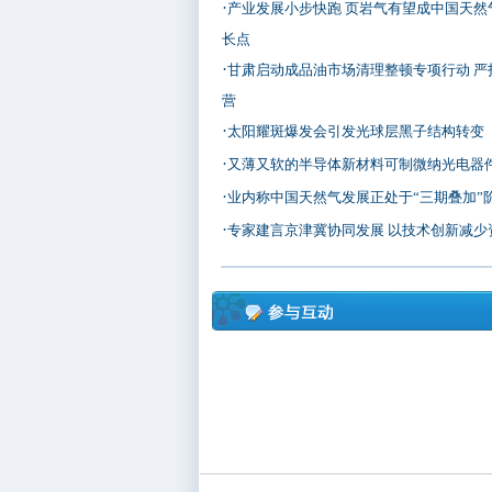
·
产业发展小步快跑 页岩气有望成中国天然
长点
·
甘肃启动成品油市场清理整顿专项行动 严
营
·
太阳耀斑爆发会引发光球层黑子结构转变
·
又薄又软的半导体新材料可制微纳光电器
·
业内称中国天然气发展正处于“三期叠加”
·
专家建言京津冀协同发展 以技术创新减少