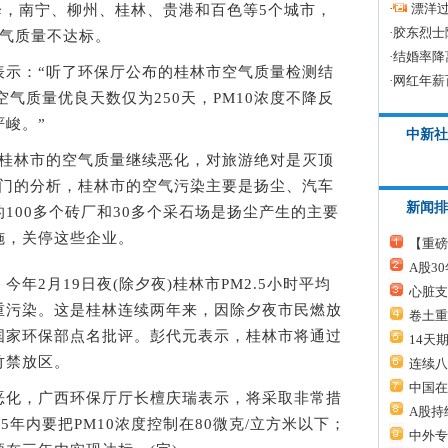
·
漂洋过
下降，南宁、柳州、桂林、贵港和百色等5个城市，
·
胶东烈士
空气质量不达标。
·
结婚率降
：“听了环保厅公布的桂林市空气质量检测结
·
网红年薪
空气质量优良天数仅为250天，PM10浓度不降反
峻。”
中新社
林市的空气质量继续恶化，对旅游绝对是灭顶
部门的分析，桂林市的空气污染主要是扬尘、汽车
新闻排
100多个砖厂和30多个采石场是扬尘产生的主要
施，关停这些企业。
【重磅
A股3
2月19日夜(除夕夜)桂林市PM2.5小时平均
心脏支
严重污染。这是桂林连续两年来，因除夕夜市民燃放
卷土重
国家环保部点名批评。彭代元表示，桂林市将通过
14天
竹禁放区。
连续八
中国在
化，广西环保厅厅长檀庆瑞表示，将采取非常措
A股持
5年内要把PM10浓度控制在80微克/立方米以下；
中外专