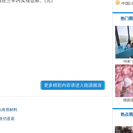
在三年内实现达标。(完)
中国L
热门图
99米
更多精彩内容请进入能源频道
德国
为有用材料
热点视
安全仍是底