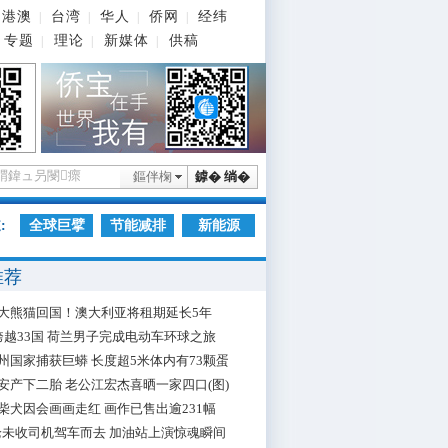
港澳
台湾
华人
侨网
经纬
|
|
|
|
专题
理论
新媒体
供稿
|
|
|
鏂伴椈
鎼� 绱�
:
全球巨擘
节能减排
新能源
推荐
大熊猫回国！澳大利亚将租期延长5年
跨越33国 荷兰男子完成电动车环球之旅
州国家捕获巨蟒 长度超5米体内有73颗蛋
安产下二胎 老公江宏杰喜晒一家四口(图)
柴犬因会画画走红 画作已售出逾231幅
枪未收司机驾车而去 加油站上演惊魂瞬间