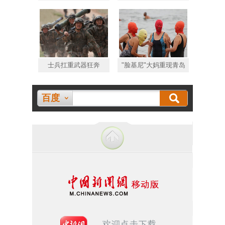
士兵扛重武器狂奔
"脸基尼"大妈重现青岛
百度