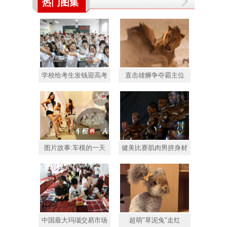
热门图集
学校给考生发钱迎高考
直击雄狮争夺霸主位
图片故事:车模的一天
健美比赛肌肉男拼身材
中国最大玛瑙交易市场
超萌"草泥兔"走红