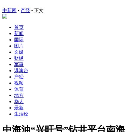
中新网
•
产经
• 正文
首页
新闻
国际
图片
文娱
财经
军事
港澳台
产经
视频
体育
地方
华人
最新
生活经
中海油“兴旺号”钻井平台南海