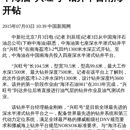
开钻
2015年07月03日 10:39 中国新闻网
中新社北京7月3日电 (记者 刘辰瑶)记者3日从中国海洋石
油总公司(下称中海油)获悉，中海油第七座深水半潜式钻井平
台“兴旺号”在南海荔湾3-2气田约1300米水深正式开钻。至
此，中海油在中国南海共投入四座深水半潜式钻井平台。
“兴旺号”长104.5米，型宽70.5米，型高99.6米，最大工作
水深1500米、最大钻井深度7500米。记者在该平台上了解到，
此次作业的荔湾3-2-2井水深约1300米，设计钻井深度约3600
米。该井的第一阶段作业由“海洋石油981”在2013年完成，“兴
旺号”到达井位后将直接进行油气层的钻井作业及油气测试作
业。
该钻井平台经理杨金刚称，“兴旺号”是目前全球最先进的
深水半潜式钻井平台之一，配备世界最先进的钻井系统和第三
代动力定位系统，满足全球最严格的挪威船级社DNV规范要
求和挪威海上钻井平台规范NORSOK标准要求。与“海洋石油