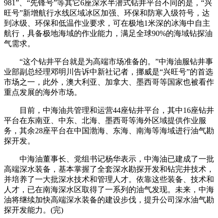
981”、“先锋号”等其它6座深水半潜式钻井平台不同的是，“兴
旺号”新增航行水线区域冰区加强、环保和防寒入级符号，达
到冰级、环保和低温作业要求，可在极地1米深的冰海中自主
航行，具备极地海域的作业能力，满足全球90%的海域钻探油
气需求。
“这个钻井平台就是为高端市场准备的。”中海油服钻井事
业部副总经理邓明川告诉中新社记者，挪威是“兴旺号”的首选
市场之一，此外，澳大利亚、加拿大、墨西哥等国家也被看作
重点发展的海外市场。
目前，中海油共管理和运营44座钻井平台，其中16座钻井
平台在东南亚、中东、北海、墨西哥等海外区域提供作业服
务，其余28座平台在中国渤海、东海、南海等海域进行油气勘
探开发。
中海油董事长、党组书记杨华表示，中海油已建成了一批
高端深水装备，基本掌握了全套深水勘探开发和钻完井技术，
并培养了一大批深水技术和管理人才。依靠这些装备、技术和
人才，已在南海深水区取得了一系列的油气发现。未来，中海
油将继续加快高端深水装备的建设步伐，提升公司深水油气勘
探开发能力。(完)