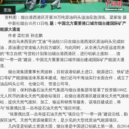
图集
资料图：烟台港西港区开展30万吨原油码头溢油应急演练。梁家瑜 摄
中新社烟台10月11日电
题：中国北方重要港口城市烟台建国际矿产
能源大通道
作者 栾红状 孙志鹏
来自马来西亚的“艾迪”号油轮11日在烟台港西港区原油码头完成卸
油，原油通过管道输入到后方罐区。与此同时，从非洲几内亚远道而来
的“韦立自然”号货轮计划靠泊烟台港西港区，进行铝矾土接卸……借
助“一带一路”建设，中国北方重要港口城市烟台建成国际矿产能源大通
道。
烟台港集团董事长周波称，目前该港铝矾土进口、能源进口、铁矿进
口等矿产能源输送体系基本建成。他们还与中海油实行全面合作，成立了
油品码头公司、仓储公司、管道公司等。
日前，保利协鑫石油天然气集团与烟台港集团等签署了投资额100亿
元人民币的液化天然气接收站项目，在烟台港西港区建设液化天然气接收
站，提供天然气接卸、加工、输运和销售等服务。该项目建成后，将
与“埃塞俄比亚—吉布提石油天然气”项目对接。
“埃塞俄比亚—吉布提石油天然气”项目位于“一带一路”建设沿线，勘
探区油气、天然气资源储量巨大，是少见的大型优质油气能源项目。
几内亚是铝矾土资源大国，烟台港是中国进口铝矾土第一港。自2014