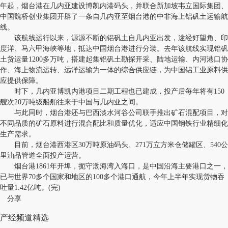
年起，烟台港在几内亚建设博凯内港码头，并联合新加坡韦立国际集团、
中国魏桥创业集团开辟了一条自几内亚至烟台港的中非海上铝矾土运输航
线。
该航线运行以来，源源不断的铝矾土自几内亚出发，途经好望角、印
度洋、马六甲海峡等地，抵达中国烟台港进行分装。去年该航线实现铝矾
土货运量1200多万吨，搭建起集铝矾土勘探开采、陆地运输、内河港口协
作、海上物流运转、远洋运输为一体的综合供应链，为中国铝工业原料供
应提供保障。
时下，几内亚博凯内港项目二期工程也已建成，投产后每年将有150
艘次20万吨级船舶往来于中国与几内亚之间。
与此同时，烟台港还与巴西淡水河谷公司联手推出矿石混配项目，对
不同品质的矿石原料进行混合配比和质量优化，适应中国钢铁行业精细化
生产需求。
目前，烟台港西港区30万吨原油码头、271万立方米仓储罐区、540公
里油品管道全面投产运营。
烟台港1861年开埠，扼守渤海湾入海口，是中国沿海主要港口之一，
已与世界70多个国家和地区的100多个港口通航，今年上半年实现货物吞
吐量1.42亿吨。(完)
分享
产经频道精选