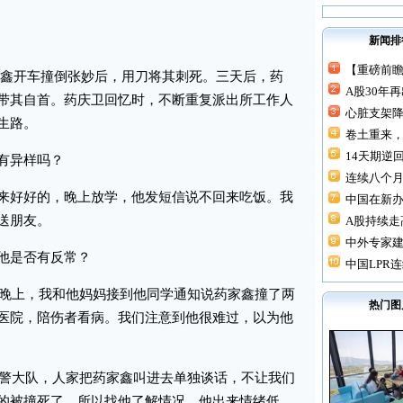
新闻排
【重磅前瞻
药家鑫开车撞倒张妙后，用刀将其刺死。三天后，药
A股30年
带其自首。药庆卫回忆时，不断重复派出所工作人
心脏支架降价
生路。
卷土重来，
14天期逆回
有异样吗？
连续八个月“
好好的，晚上放学，他发短信说不回来吃饭。我
中国在新
送朋友。
A股持续走高
中外专家建
他是否有反常？
中国LPR连
晚上，我和他妈妈接到他同学通知说药家鑫撞了两
热门图
医院，陪伤者看病。我们注意到他很难过，以为他
警大队，人家把药家鑫叫进去单独谈话，不让我们
的被撞死了，所以找他了解情况。他出来情绪低