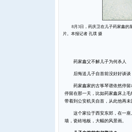
8月3日，药庆卫在儿子药家鑫的屋
片。本报记者 孔璞 摄
药家鑫父不解儿子为何杀人
后悔送儿子自首前没好好谈谈；
药家鑫家的古筝琴谱依然停留在2
停留在那一天，比如药家鑫床上毛
带着到公安机关自首，从此他再未
这个家位于西安东郊，在一座上
墙，瓷砖地板，大幅的风景画。