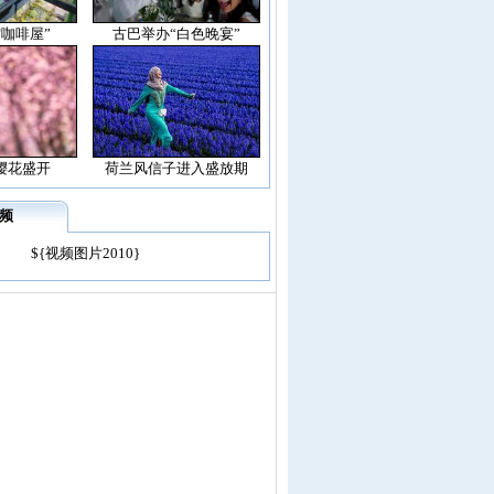
空咖啡屋”
古巴举办“白色晚宴”
樱花盛开
荷兰风信子进入盛放期
频
${视频图片2010}