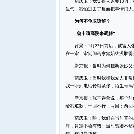
药庆卫：我觉得人家要10万，
生气。我怕过去了反而把事情闹大
为何不争取谅解？
“曾申请高院来调解”
背景：1月23日前后，被害人
在一审二审期间药家鑫始终没取得
新京报：当时为何挂断张妙父
药庆卫：当时我和我爱人非常惊
我一听到电话铃就紧张，陌生号码
新京报：张平选曾说，那个时候
给我道歉，一回不行，两回；两回
药庆卫：唉，我们在当时真的是
序，肯定不会有错。当时钱凑不够
信，这也是道歉。