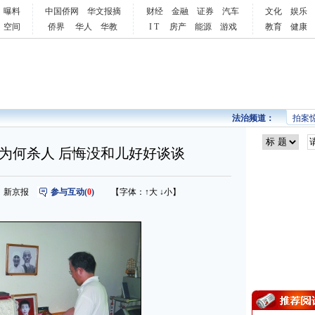
曝料
中国侨网
华文报摘
财经
金融
证券
汽车
文化
娱乐
空间
侨界
华人
华教
I T
房产
能源
游戏
教育
健康
法治频道：
拍案
为何杀人 后悔没和儿好好谈谈
 来源：新京报
参与互动(
0
)
【字体：
↑大
↓小
】