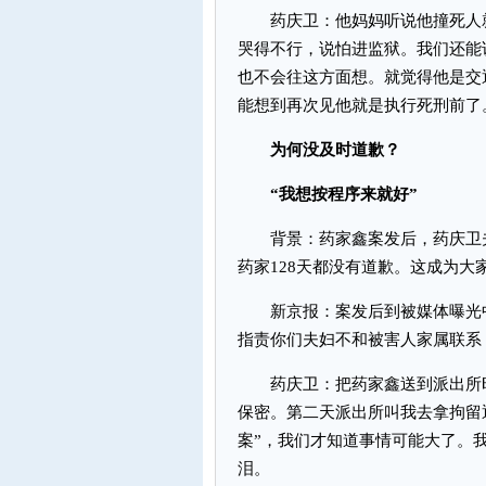
药庆卫：他妈妈听说他撞死人就
哭得不行，说怕进监狱。我们还能
也不会往这方面想。就觉得他是交
能想到再次见他就是执行死刑前了
为何没及时道歉？
“我想按程序来就好”
背景：药家鑫案发后，药庆卫夫
药家128天都没有道歉。这成为大
新京报：案发后到被媒体曝光中
指责你们夫妇不和被害人家属联系
药庆卫：把药家鑫送到派出所时
保密。第二天派出所叫我去拿拘留通
案”，我们才知道事情可能大了。
泪。