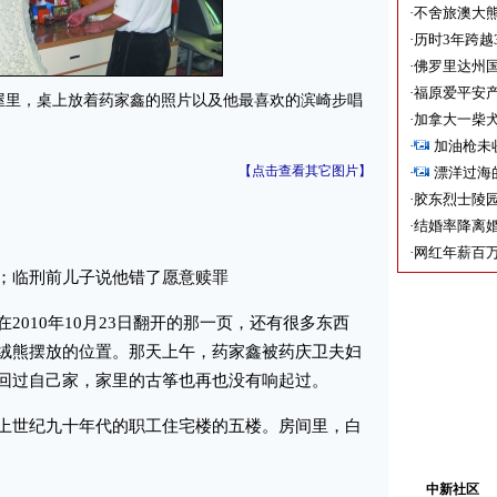
·
不舍旅澳大
·
历时3年跨越
·
佛罗里达州国
·
福原爱平安产
里，桌上放着药家鑫的照片以及他最喜欢的滨崎步唱
·
加拿大一柴犬
·
加油枪未
【点击查看其它图片】
·
漂洋过海
·
胶东烈士陵
·
结婚率降离婚
·
网红年薪百万
临刑前儿子说他错了愿意赎罪
010年10月23日翻开的那一页，还有很多东西
绒熊摆放的位置。那天上午，药家鑫被药庆卫夫妇
回过自己家，家里的古筝也再也没有响起过。
世纪九十年代的职工住宅楼的五楼。房间里，白
中新社区