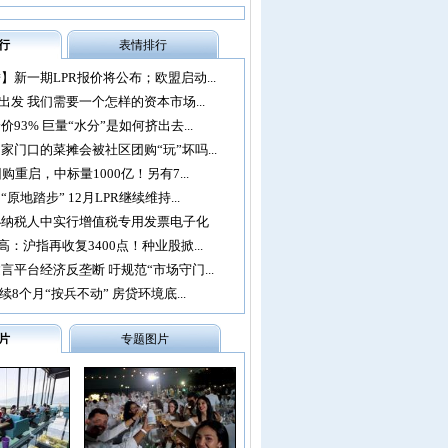
行
表情排行
】新一期LPR报价将公布；欧盟启动...
再出发 我们需要一个怎样的资本市场...
93% 巨量“水分”是如何挤出去...
家门口的菜摊会被社区团购“玩”坏吗...
购重启，中标量1000亿！另有7...
原地踏步” 12月LPR继续维持...
办纳税人中实行增值税专用发票电子化
：沪指再收复3400点！种业股掀...
言平台经济反垄断 吁规范“市场守门...
续8个月“按兵不动” 房贷环境底...
片
专题图片