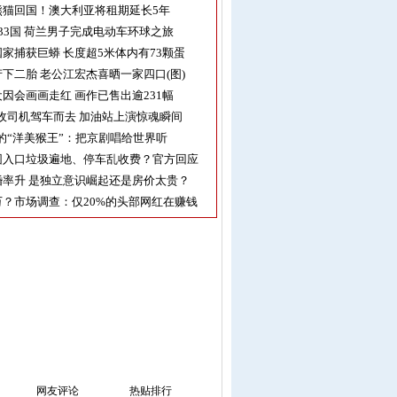
熊猫回国！澳大利亚将租期延长5年
33国 荷兰男子完成电动车环球之旅
家捕获巨蟒 长度超5米体内有73颗蛋
下二胎 老公江宏杰喜晒一家四口(图)
因会画画走红 画作已售出逾231幅
收司机驾车而去 加油站上演惊魂瞬间
的“洋美猴王”：把京剧唱给世界听
园入口垃圾遍地、停车乱收费？官方回应
率升 是独立意识崛起还是房价太贵？
？市场调查：仅20%的头部网红在赚钱
网友评论
热贴排行