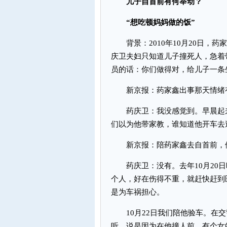
儿子自首前有何举动？
“想吃顿妈妈做的饭”
背景：2010年10月20日，
庆卫夫妇只知道儿子撞死人，急着
员的话：你们做得对，给儿子一条
新京报：药家鑫出事那天情绪
药庆卫：我没感觉到。早晨起来
们以为他带家教，谁知道他开车去
新京报：陪药家鑫去自首前，
药庆卫：没有。去年10月20日
个人，好在伤得不重，就赶快赶到
是为车祸担心。
10月22日我们陪他验车。在交
听。说是因为在他撞人前，有个女