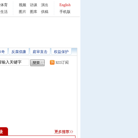
体育
视频
访谈
演出
English
生活
图片
图库
供稿
手机版
惊奇
反腐倡廉
庭审直击
权益保护