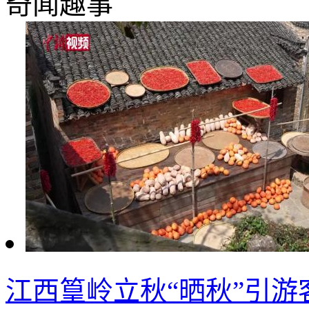
奇闻趣事
江西篁岭立秋“晒秋”引游