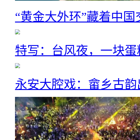
“黄金大外环”藏着中
特写：台风夜，一块蛋
永安大腔戏：畲乡古韵