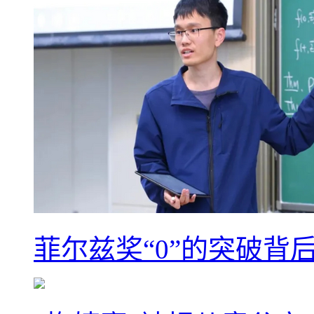
菲尔兹奖“0”的突破背