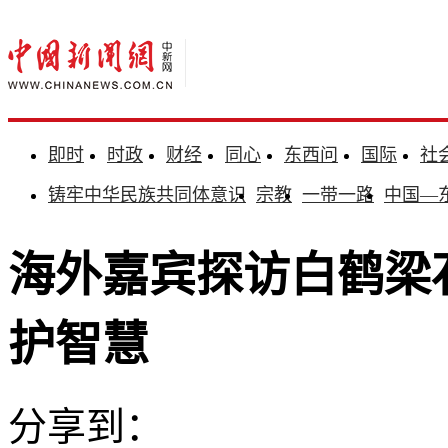
即时
时政
财经
同心
东西问
国际
社
铸牢中华民族共同体意识
宗教
一带一路
中国—
海外嘉宾探访白鹤梁
护智慧
分享到：