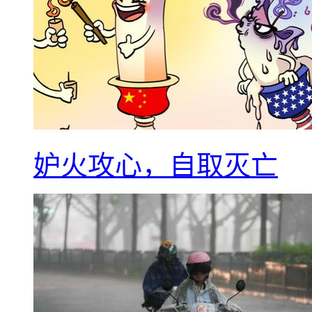
妒火攻心，自取灭亡