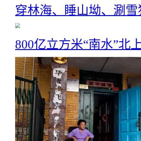
穿林海、睡山坳、涮雪
800亿立方米“南水”北