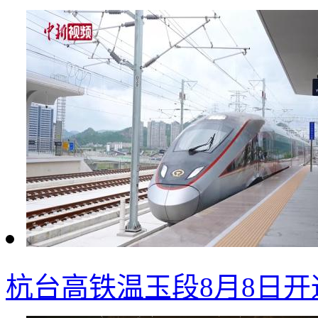
杭台高铁温玉段8月8日开