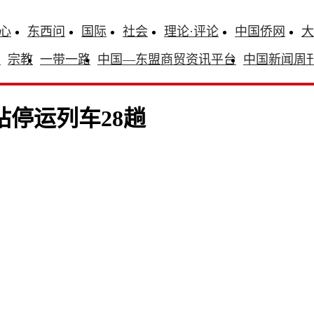
心
东西问
国际
社会
理论·评论
中国侨网
大
识
宗教
一带一路
中国—东盟商贸资讯平台
中国新闻周
站停运列车28趟