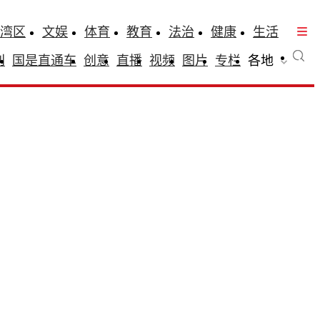
湾区
文娱
体育
教育
法治
健康
生活
刊
国是直通车
创意
直播
视频
图片
专栏
各地