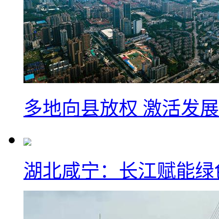
多地向县放权 激活发
湖北咸宁：长江赋能绿