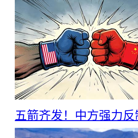
五箭齐发！中方强力反