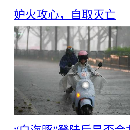
妒火攻心，自取灭亡