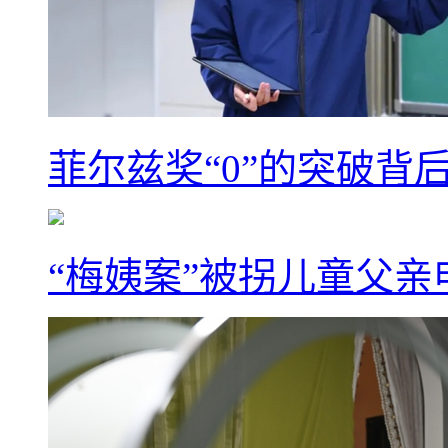
菲尔兹奖“0”的突破背
“梅姨案”被拐儿童父