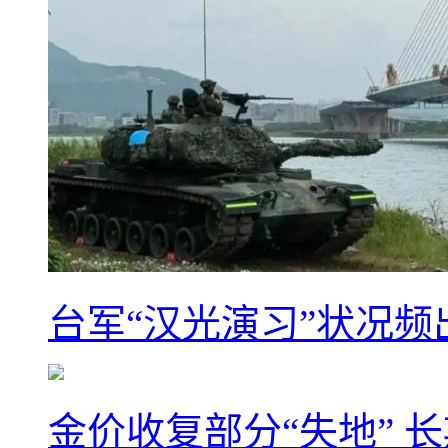
台军“汉光演习”状况频
金价收复部分“失地” 