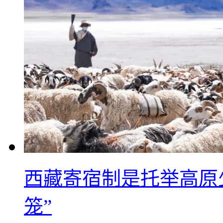
西藏寄宿制是托举高原
笼”