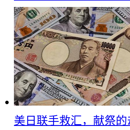
美日联手救汇，献祭的