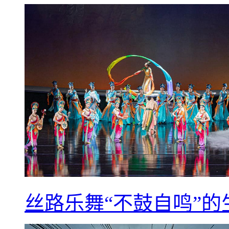
丝路乐舞“不鼓自鸣”