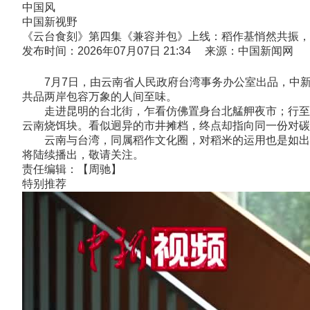
中国风
中国新视野
《云台食刻》第四集《兼容并包》上线：稻作基悄然共振，
发布时间：2026年07月07日 21:34 来源：中国新闻网
7月7日，由云南省人民政府台湾事务办公室出品，中新社
共品两岸包容万象的人间至味。
走进昆明的台北街，乍看仿佛置身台北艋舺夜市；行至十
云南烧饵块。看似迥异的市井摊档，终点却指向同一份对碳
云南与台湾，同属稻作文化圈，对稻米的运用也是如出一
将陆续播出，敬请关注。
责任编辑：【周驰】
特别推荐