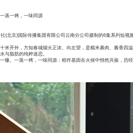
一蒸一烤，一味同源
(北京)国际传播集团有限公司云南分公司摄制的6集系列短视
米开外，方知春城烟火正浓。向左望，是糯米裹肉、酱香四溢
水与脂肪的纯粹迷恋。
辙。一蒸一烤，一味同源：稻作基因在火候中悄然共振，历经