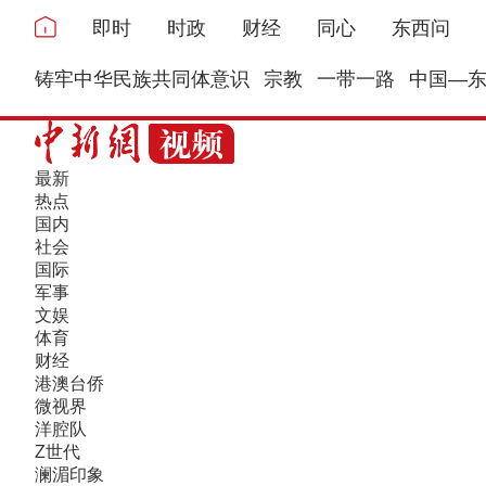
即时
时政
财经
同心
东西问
铸牢中华民族共同体意识
宗教
一带一路
中国—
最新
热点
国内
社会
国际
军事
文娱
体育
财经
港澳台侨
微视界
洋腔队
Z世代
澜湄印象