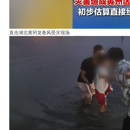
直击湖北黄冈龙卷风受灾现场