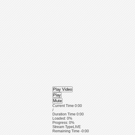
Play Video
Play
Mute
Current Time
0:00
/
Duration Time
0:00
Loaded
: 0%
Progress
: 0%
Stream Type
LIVE
Remaining Time
-0:00