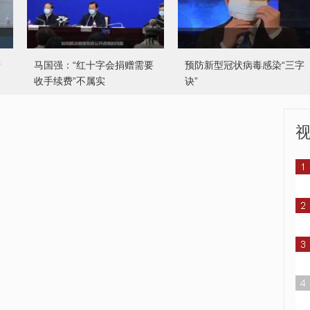
产
马国强：“红十字会捐赠需要
预防新型冠状病毒感染“三字
收手续费”不属实
诀”
运
奋斗在一线的火神山医院党
员建设者
湖南防疫一线母子意外团聚
互盼平安归来