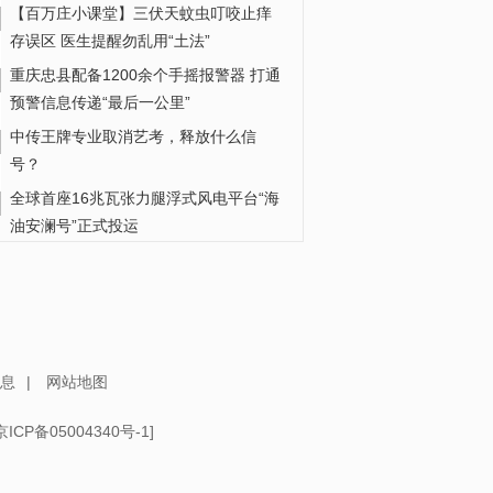
【百万庄小课堂】三伏天蚊虫叮咬止痒
存误区 医生提醒勿乱用“土法”
重庆忠县配备1200余个手摇报警器 打通
预警信息传递“最后一公里”
中传王牌专业取消艺考，释放什么信
号？
全球首座16兆瓦张力腿浮式风电平台“海
油安澜号”正式投运
香港师生在北京体验智能机器人最新应
用
这很中国·科技在场丨戈壁里的蓝色“向日
葵”：在米桑油田，中国技术与当...
息
|
网站地图
京ICP备05004340号-1
]