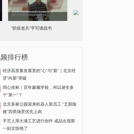
“防疫老兵”手写请战书
武汉护士愈后重返急救一线
视频排行榜
经济高质量发展里的“心”与“新”｜北京经
济“向新”突破
同心坐标｜百年蒙藏学校，何以诞生多
个“第一”？
北京多家公园迎来机器人新员工 “乏脏险
难”四类场景优先上岗
手艺人用大漆工艺进行创作 成品出现那
一刻太惊艳了