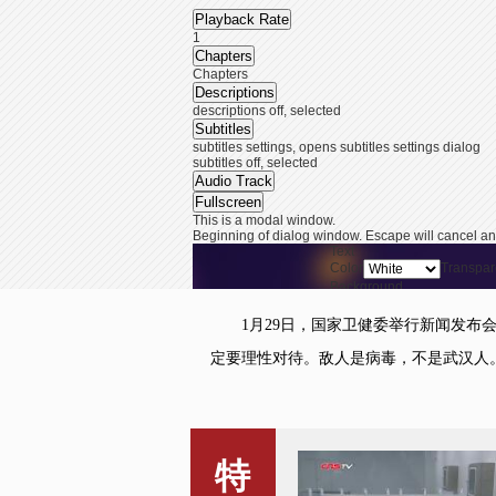
Playback Rate
1
Chapters
Chapters
Descriptions
descriptions off
, selected
Subtitles
subtitles settings
, opens subtitles settings dialog
subtitles off
, selected
Audio Track
Fullscreen
This is a modal window.
Beginning of dialog window. Escape will cancel an
Text
Color
Transpar
Background
Color
Transpar
Window
1月29日，国家卫健委举行新闻发布会。
Color
Transpar
End of dialog window.
定要理性对待。敌人是病毒，不是武汉人。
This is a modal window. This modal can be closed b
特