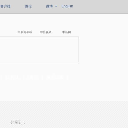
客户端
微信
微博
English
中新网APP
中新视频
中新网
洋腔队
Z世代
澜湄印象
分享到：