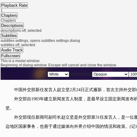
Playback Rate
1
Chapters
Chapters
Descriptions
descriptions off
, selected
Subtitles
subtitles settings
, opens subtitles settings dialog
subtitles off
, selected
Audio Track
Fullscreen
This is a modal window.
Beginning of dialog window. Escape will cancel and close the window.
Text
Font
Color
Transparency
Background
Text
Color
Transparency
Window
Font
中国外交部新任发言人赵立坚2月24日正式履新，首次主持外交部例
Color
Transparency
End of dialog window.
外交部自1983年建立新闻发言人制度，是最早设立固定新闻发布
This is a modal window. This modal can be closed by pressing the Escape key or ac
坚。
外交部现任新闻司副司长赵立坚是外交部第31任发言人，是一位履
边地区国家事务，也善于通过媒体向外界介绍中国的情况和政策。(记者 