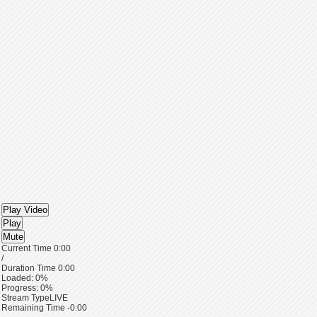
Play Video
Play
Mute
Current Time
0:00
/
Duration Time
0:00
Loaded
: 0%
Progress
: 0%
Stream Type
LIVE
Remaining Time
-0:00