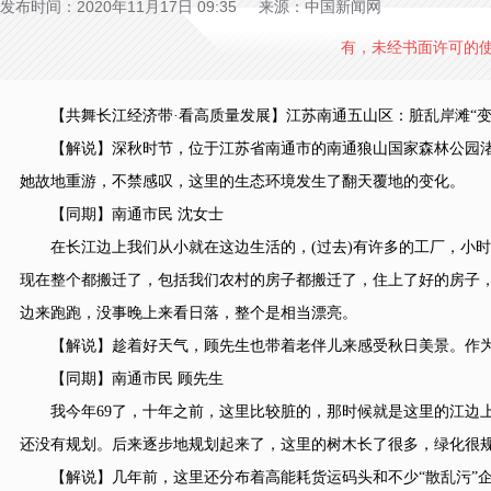
发布时间：2020年11月17日 09:35 来源：中国新闻网
有，未经书面许可的
【共舞长江经济带·看高质量发展】江苏南通五山区：脏乱岸滩“变
【解说】深秋时节，位于江苏省南通市的南通狼山国家森林公园渚
她故地重游，不禁感叹，这里的生态环境发生了翻天覆地的变化。
【同期】南通市民 沈女士
在长江边上我们从小就在这边生活的，(过去)有许多的工厂，小时
现在整个都搬迁了，包括我们农村的房子都搬迁了，住上了好的房子
边来跑跑，没事晚上来看日落，整个是相当漂亮。
【解说】趁着好天气，顾先生也带着老伴儿来感受秋日美景。作为
【同期】南通市民 顾先生
我今年69了，十年之前，这里比较脏的，那时候就是这里的江边上
还没有规划。后来逐步地规划起来了，这里的树木长了很多，绿化很
【解说】几年前，这里还分布着高能耗货运码头和不少“散乱污”企业