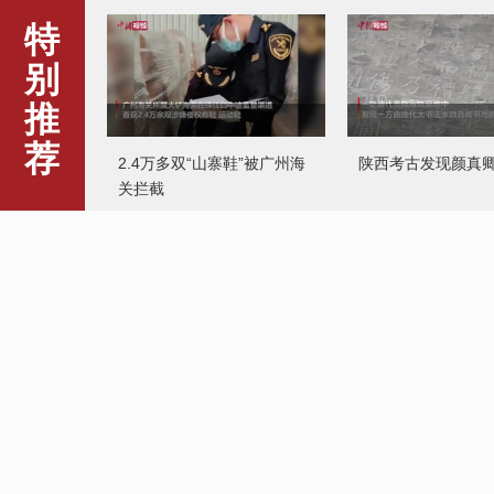
特
别
推
荐
2.4万多双“山寨鞋”被广州海
陕西考古发现颜真
关拦截
新疆42万亩冰糖心苹果大丰
西安交大“学霸宿舍”
收