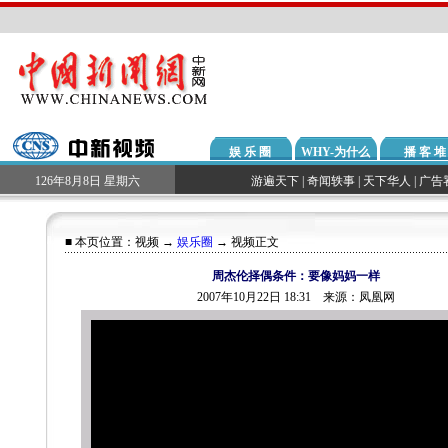
娱 乐 圈
WHY-为什么
播 客 堆
126年8月8日 星期六
游遍天下
|
奇闻轶事
|
天下华人
|
广告
■ 本页位置：
视频
→
娱乐圈
→ 视频正文
周杰伦择偶条件：要像妈妈一样
2007年10月22日 18:31 来源：凤凰网