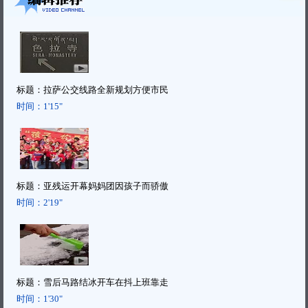
标题：
拉萨公交线路全新规划方便市民
时间：
1'15"
标题：
亚残运开幕妈妈团因孩子而骄傲
时间：
2'19"
标题：
雪后马路结冰开车在抖上班靠走
时间：
1'30"