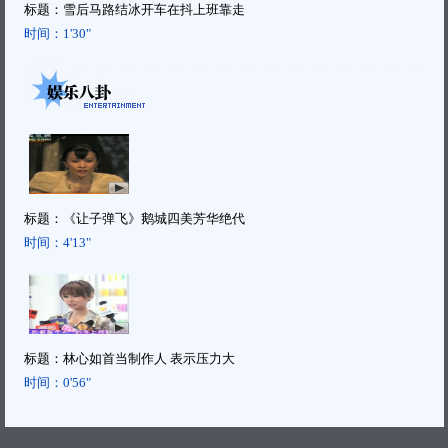
标题：
雪后马路结冰开车在抖上班靠走
时间：
1'30"
标题：
《让子弹飞》鹅城四美芳华绝代
时间：
4'13"
标题：
林心如首当制作人 表示压力大
时间：
0'56"