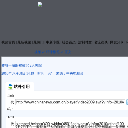
视频首页
|
最新视频
|
最热门
|
中新专区
|
社会百态
|
法制时空
|
名流访谈
|
网友分享
|
视频
->
环球纵览
->
正文
费城一游船被撞沉 2人失踪
2010年07月08日 14:19
时间：
36"
来源：
中央电视台
站外引用
flash
代
码：
html
代
7月7日下午一艘载有37人的游船在美国东北部宾夕法尼亚州费城一条漂流