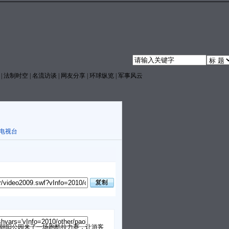
|
法制时空
|
名流访谈
|
网友分享
|
环球纵览
|
军事风云
电视台
朝阳公园来了一场跑酷拉力赛，让游客