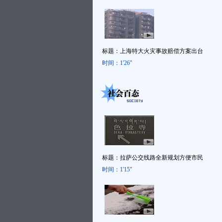
标题：
上海特大火灾事故赔偿方案出台
时间：
1'26"
标题：
拉萨公交线路全新规划方便市民
时间：
1'15"