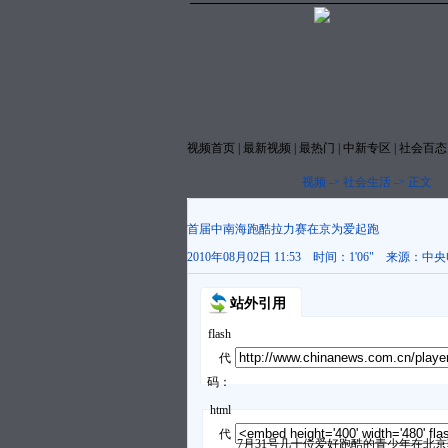
视频首页
|
最新视频
|
最热门
|
中新专区
|
社会百态
视频
->
社会生活
->
正文
首届中南海跑酷拉力赛在京为爱起跑
2010年08月02日 11:53
时间：
1'06"
来源：
中央
站外引用
flash
代
码：
html
代
7月31号几十位爱好跑酷的青少年在北京