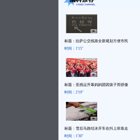
标题：
拉萨公交线路全新规划方便市民
时间：
1'15"
标题：
亚残运开幕妈妈团因孩子而骄傲
时间：
2'19"
标题：
雪后马路结冰开车在抖上班靠走
时间：
1'30"