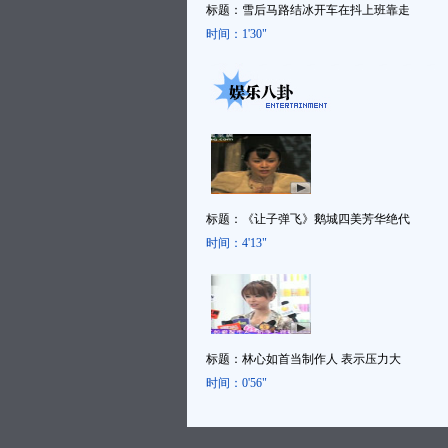
标题：
雪后马路结冰开车在抖上班靠走
时间：
1'30"
标题：
《让子弹飞》鹅城四美芳华绝代
时间：
4'13"
标题：
林心如首当制作人 表示压力大
时间：
0'56"