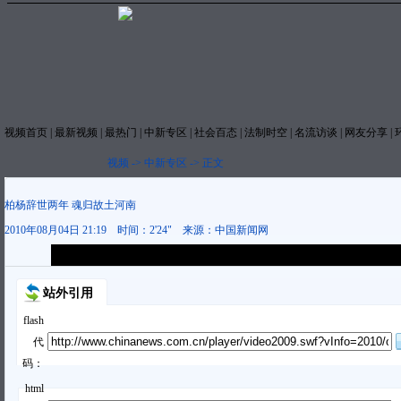
视频首页
|
最新视频
|
最热门
|
中新专区
|
社会百态
|
法制时空
|
名流访谈
|
网友分享
|
视频
->
中新专区
->
正文
柏杨辞世两年 魂归故土河南
2010年08月04日 21:19
时间：
2'24"
来源：
中国新闻网
本视频内容版权属中国新闻网，未经书面授权任何网站与个人不得转载使
站外引用
flash
代
码：
html