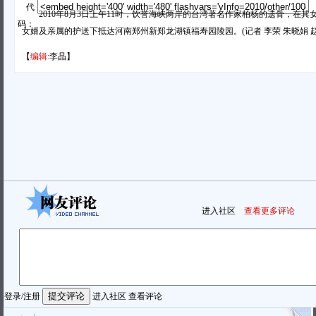
代
2010年8月3日上午11时，饮誉海峡两岸的台湾著名作家柏杨的遗骨，在其
码：
女婿及亲属的护送下抵达河南郑州新郑龙湖镇福寿园陵园。(记者 李荣 朱晓娟 
【
编辑:
李晶】
进入社区
查看更多评论
登录
/
注册
进入社区
查看评论