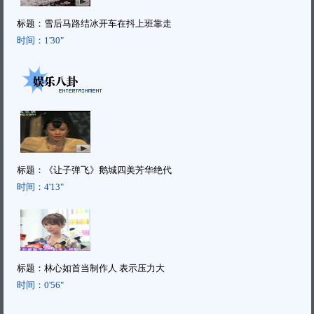
标题：
雪后马路结冰开车在抖上班靠走
时间：
1'30"
标题：
《让子弹飞》鹅城四美芳华绝代
时间：
4'13"
标题：
林心如首当制作人 表示压力大
时间：
0'56"