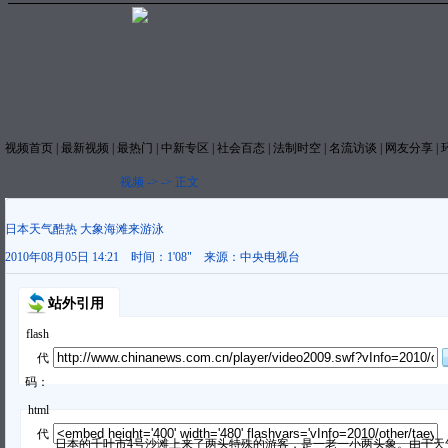
视频首页
|
最新视频
|
最热门
|
中新专区
|
社会百态
|
法制时空
|
名流访谈
|
网友分享
|
视频
->
->
正文
日本天气酷热 大象海滩来游泳
2010年08月05日 14:21
时间：
1'08"
来源：
中央电视台
站外引用
flash
代
码：
html
代
日本的千叶市4号沙滩上来了两头特殊的游客，是一老一小两头象。由于天