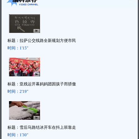
标题：
拉萨公交线路全新规划方便市民
时间：
1'15"
标题：
亚残运开幕妈妈团因孩子而骄傲
时间：
2'19"
标题：
雪后马路结冰开车在抖上班靠走
时间：
1'30"