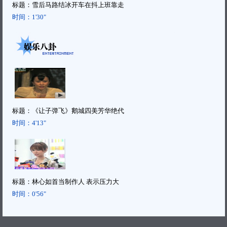
标题：
雪后马路结冰开车在抖上班靠走
时间：
1'30"
标题：
《让子弹飞》鹅城四美芳华绝代
时间：
4'13"
标题：
林心如首当制作人 表示压力大
时间：
0'56"