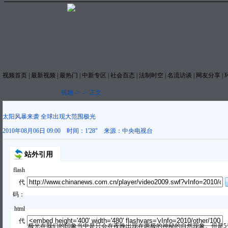
视频首页
|
最新视频
|
最热门
|
中新专区
|
社会百态
|
法制时空
|
名流访谈
|
网友分享
|
视频
->
->
正文
太阳风暴来袭 全球出现大范围极光
2010年08月06日 09:00
时间：
1'28"
来源：
中央电视台
站外引用
flash
代
码：
html
代
极光在我们的印象当中是只会在夜晚出现在两极的神秘的自然现象。但是5