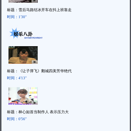
标题：
雪后马路结冰开车在抖上班靠走
时间：
1'30"
标题：
《让子弹飞》鹅城四美芳华绝代
时间：
4'13"
标题：
林心如首当制作人 表示压力大
时间：
0'56"