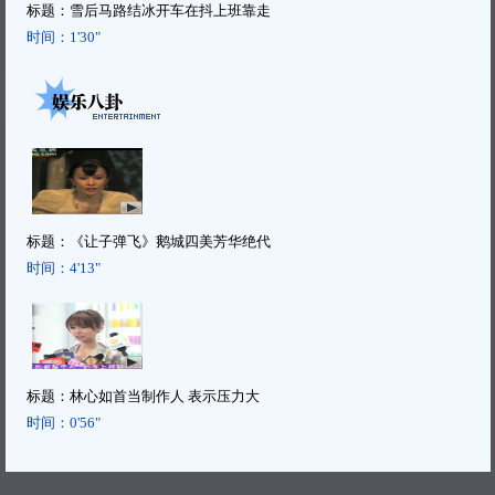
标题：
雪后马路结冰开车在抖上班靠走
时间：
1'30"
标题：
《让子弹飞》鹅城四美芳华绝代
时间：
4'13"
标题：
林心如首当制作人 表示压力大
时间：
0'56"