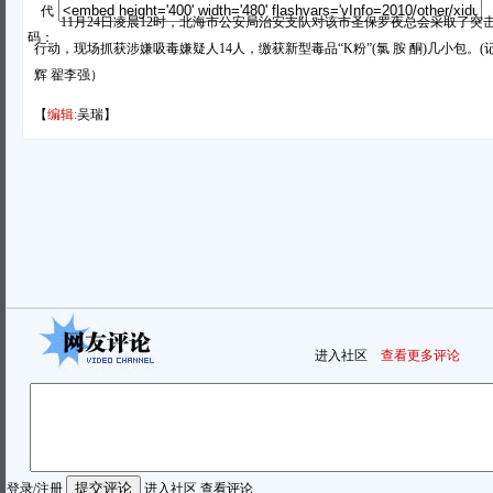
代
11月24日凌晨12时，北海市公安局治安支队对该市圣保罗夜总会采取了突
码：
行动，现场抓获涉嫌吸毒嫌疑人14人，缴获新型毒品“K粉”(氯 胺 酮)几小包。(
辉 翟李强）
【
编辑:
吴瑞】
进入社区
查看更多评论
登录
/
注册
进入社区
查看评论