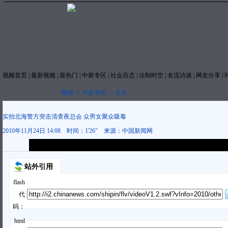
视频首页
|
最新视频
|
最热门
|
中新专区
|
社会百态
|
法制时空
|
名流访谈
|
网友分享
|
视频
->
中新专区
->
正文
实拍北海警方突击清查夜总会 众男女聚众吸毒
2010年11月24日 14:08
时间：
1'26"
来源：
中国新闻网
本视频内容版权属中国新闻网，未经书面授权任何网站与个人不得转载使
站外引用
flash
代
码：
html