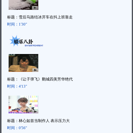
标题：
雪后马路结冰开车在抖上班靠走
时间：
1'30"
标题：
《让子弹飞》鹅城四美芳华绝代
时间：
4'13"
标题：
林心如首当制作人 表示压力大
时间：
0'56"