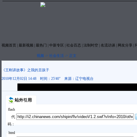
视频首页
|
最新视频
|
最热门
|
中新专区
|
社会百态
|
法制时空
|
名流访谈
|
网友分享
|
视频
->
社会生活
->
正文
《王刚讲故事》之我的丑孩子
2010年12月02日 14:48
时间：
25'40"
来源：
辽宁电视台
本视频内容版权属中国新闻网，未经书面授权任何网站与个人不得转载使
站外引用
flash
代
码：
html