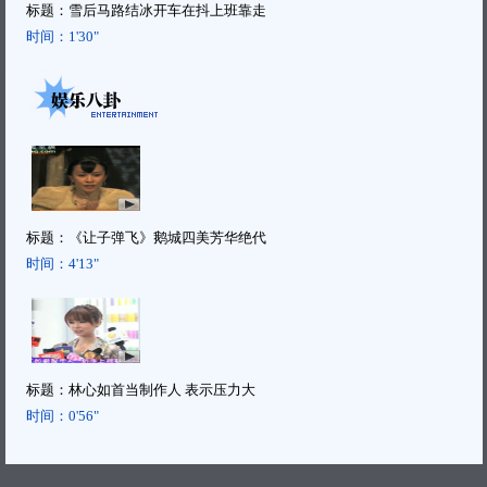
标题：
雪后马路结冰开车在抖上班靠走
时间：
1'30"
标题：
《让子弹飞》鹅城四美芳华绝代
时间：
4'13"
标题：
林心如首当制作人 表示压力大
时间：
0'56"