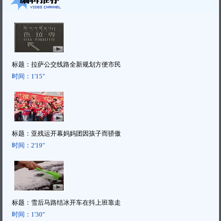
标题：
拉萨公交线路全新规划方便市民
时间：
1'15"
标题：
亚残运开幕妈妈团因孩子而骄傲
时间：
2'19"
标题：
雪后马路结冰开车在抖上班靠走
时间：
1'30"