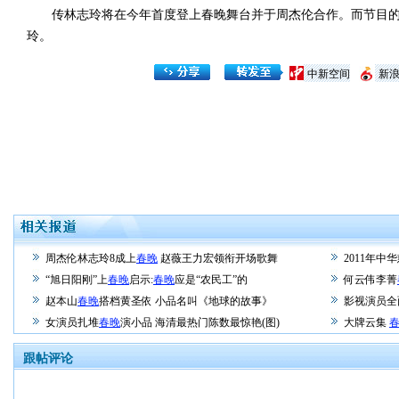
传林志玲将在今年首度登上春晚舞台并于周杰伦合作。而节目的
玲。
中新空间
新
周杰伦林志玲8成上
春晚
赵薇王力宏领衔开场歌舞
2011年中
“旭日阳刚”上
春晚
启示:
春晚
应是“农民工”的
何云伟李菁
赵本山
春晚
搭档黄圣依 小品名叫《地球的故事》
影视演员全
女演员扎堆
春晚
演小品 海清最热门陈数最惊艳(图)
大牌云集
跟帖评论