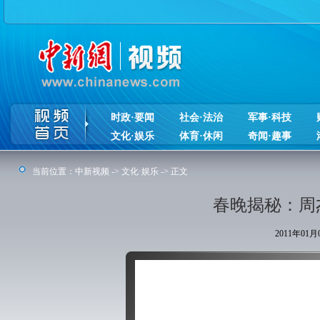
时政·要闻
社会·法治
军事·科技
文化·娱乐
体育·休闲
奇闻·趣事
当前位置：
中新视频
->
文化·娱乐
-> 正文
春晚揭秘：周
2011年01