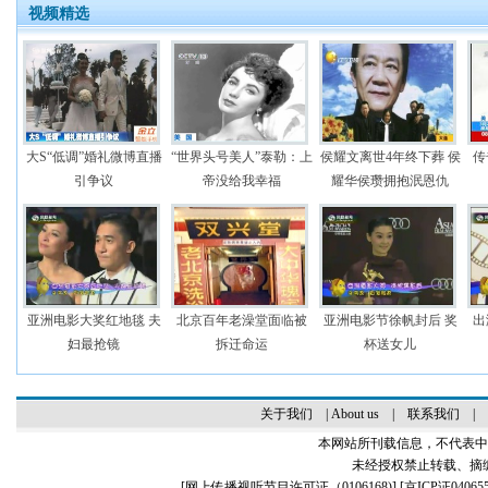
视频精选
大S“低调”婚礼微博直播
“世界头号美人”泰勒：上
侯耀文离世4年终下葬 侯
传
引争议
帝没给我幸福
耀华侯瓒拥抱泯恩仇
亚洲电影大奖红地毯 夫
北京百年老澡堂面临被
亚洲电影节徐帆封后 奖
出
妇最抢镜
拆迁命运
杯送女儿
关于我们
|
About us
|
联系我们
|
本网站所刊载信息，不代表中
未经授权禁止转载、摘
[
网上传播视听节目许可证（0106168)
] [
京ICP证04065