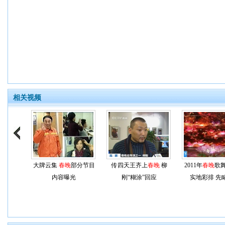
相关视频
大牌云集
春晚
部分节目
传四天王齐上
春晚
柳
2011年
春晚
歌
内容曝光
刚“糊涂”回应
实地彩排 先