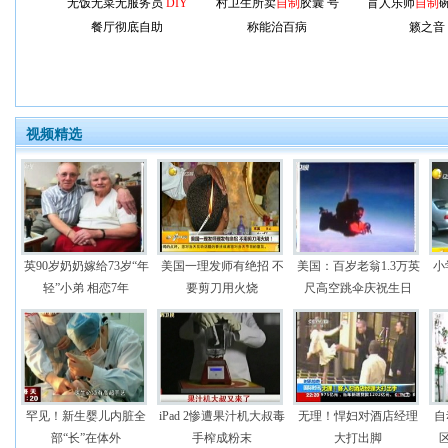
无饭无菜无服务员
DIY
村卫生所卖
自制
胶囊 号
盲人乐师
自制
餐厅彻底自助
称能治百病
籁之音
视频精选
英90岁奶奶嫁给73岁“年
美国一理发师有绝招 不
美国：百岁老翁1.3万英
小
轻”小弟 相恋7年
要剪刀用火烧
尺高空跳伞庆祝生日
罕见！新生婴儿内脏全
iPad 2惨遭果汁机大叔毒
无理！悍妇对酒店经理
自
部“长”在体外
手榨成粉末
大打出脚