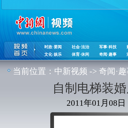
时政·要闻
社会·法治
军事·科技
文化·娱乐
体育·休闲
奇闻·趣事
当前位置：
中新视频
->
奇闻·趣
自制电梯装婚
2011年01月08