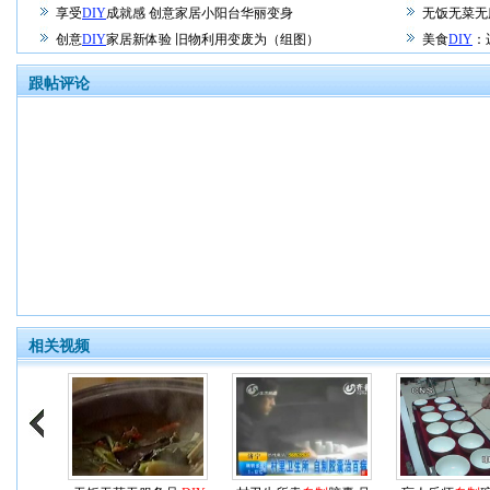
享受
DIY
成就感 创意家居小阳台华丽变身
无饭无菜无
创意
DIY
家居新体验 旧物利用变废为（组图）
美食
DIY
：
跟帖评论
相关视频