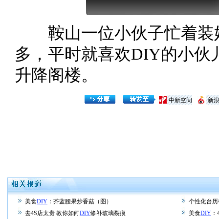
鞍山一位小伙子忙着装婚
多，平时就喜欢DIY的小
升降阁楼。
中新空间
新
美食
DIY
：芥蓝腰果炒香菇（图）
个性化台历
去4S店太贵 教你如何
DIY
修补玻璃裂痕
美食
DIY
：