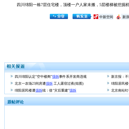
四川绵阳一栋7层住宅楼，顶楼一户人家未搬，5层楼梯被挖掘机
中新空间
新
四川绵阳认定“空中楼阁”
强拆
事件系开发商违规
新京报：不
北京一农场23间房遭
强拆
工人露宿过夜(组图)
绵阳居民楼
绵阳居民楼遭
强拆
续：借“灾后重建”
强拆
北京南站钉
跟帖评论