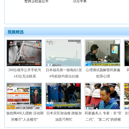
墅捍卫社会公平
33万平米
视频精选
260位领导公开手机号
日本福岛第一核电站1至
心理测试题解密药家鑫
145位无法联系
4号机组均冒出白烟
犯罪心理
饭统网400人团购 活动期
日本灾区加油难 踏板加
药家鑫杀人 专家：非“官
京
间餐厅“人去楼空”
油泵巧帮忙
二代”、“富二代”的骄横