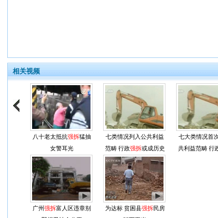
相关视频
八十老太抵抗
强拆
猛抽
七类情况列入公共利益
七大类情况首
女警耳光
范畴 行政
强拆
或成历史
共利益范畴 行
成历史
广州
强拆
富人区违章别
为达标 贫困县
强拆
民房