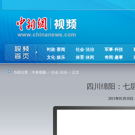
时政·要闻
社会·法治
军事·科技
文化·娱乐
体育·休闲
奇闻·趣事
当前位置：
中新视频
->
社会·法治
-> 正文
四川绵阳：七层
2011年01月10