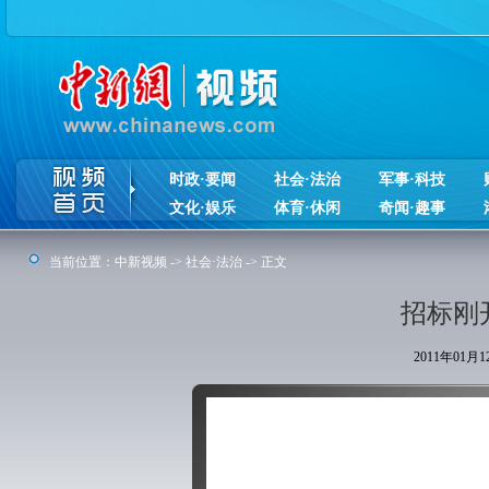
时政·要闻
社会·法治
军事·科技
文化·娱乐
体育·休闲
奇闻·趣事
当前位置：
中新视频
->
社会·法治
-> 正文
招标刚
2011年01月