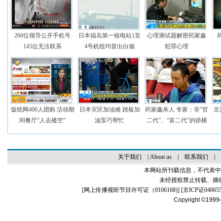
260位领导公开手机号
日本福岛第一核电站1至
心理测试题解密药家鑫
145位无法联系
4号机组均冒出白烟
犯罪心理
饭统网400人团购 活动期
日本灾区加油难 踏板加
药家鑫杀人 专家：非“官
京
间餐厅“人去楼空”
油泵巧帮忙
二代”、“富二代”的骄横
关于我们
|
About us
|
联系我们
|
本网站所刊载信息，不代表中
未经授权禁止转载、摘
[
网上传播视听节目许可证（0106168)
] [
京ICP证04065
Copyright ©1999