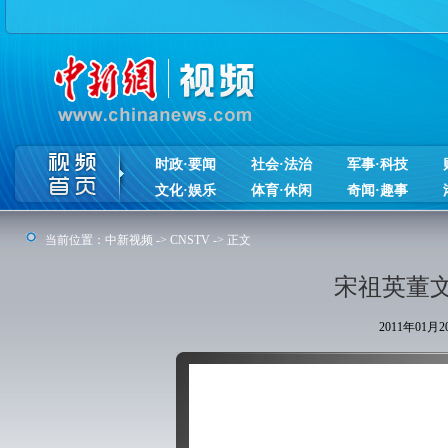
时政·要闻
社会·法治
军事·科技
文化·娱乐
体育·休闲
奇闻·趣事
当前位置：
中新视频
->
CNSTV
-> 正文
宋祖英董
2011年01月