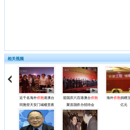
相关视频
近千名海外
侨胞
港澳台
迎国庆六百港澳台
侨胞
海外
侨胞
捐赠
同胞登天安门城楼赏夜
聚首国侨办招待会
亿元
景