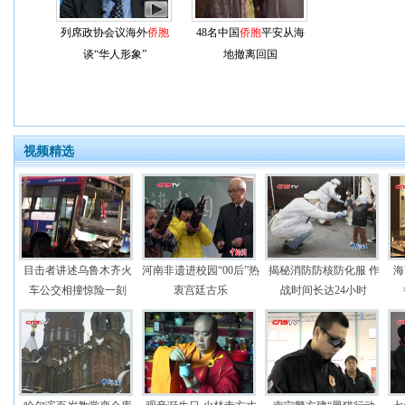
列席政协会议海外
侨胞
48名中国
侨胞
平安从海
谈“华人形象”
地撤离回国
视频精选
目击者讲述乌鲁木齐火
河南非遗进校园“00后”热
揭秘消防防核防化服 作
海
车公交相撞惊险一刻
衷宫廷古乐
战时间长达24小时