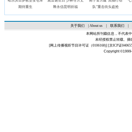
哈尔滨百岁教堂变仓库
观音诞生日 少林寺方丈
南宁警方建“黑猫行动
七
期待重生
释永信昆明祈福
队”重击街头盗抢
关于我们
|
About us
|
联系我们
|
本网站所刊载信息，不代表中
未经授权禁止转载、摘
[
网上传播视听节目许可证（0106168)
] [
京ICP证04065
Copyright ©1999