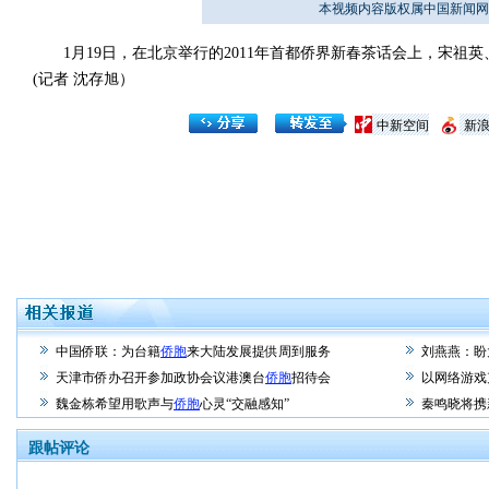
本视频内容版权属中国新闻网
1月19日，在北京举行的2011年首都侨界新春茶话会上，宋祖
(记者 沈存旭）
中新空间
新
中国侨联：为台籍
侨胞
来大陆发展提供周到服务
刘燕燕：盼
天津市侨办召开参加政协会议港澳台
侨胞
招待会
以网络游戏
魏金栋希望用歌声与
侨胞
心灵“交融感知”
秦鸣晓将携
跟帖评论