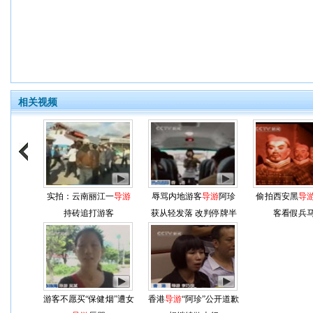
相关视频
实拍：云南丽江一
导游
辱骂内地游客
导游
阿珍
偷拍西安黑
导
持砖追打游客
获从轻发落 改判停牌半
客看假兵
年
游客不愿买“保健烟”遭女
香港
导游
“阿珍”公开道歉