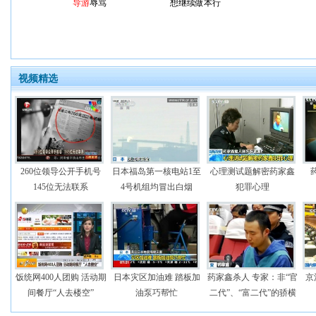
导游
辱骂
想继续做本行
视频精选
260位领导公开手机号
日本福岛第一核电站1至
心理测试题解密药家鑫
145位无法联系
4号机组均冒出白烟
犯罪心理
饭统网400人团购 活动期
日本灾区加油难 踏板加
药家鑫杀人 专家：非“官
京
间餐厅“人去楼空”
油泵巧帮忙
二代”、“富二代”的骄横