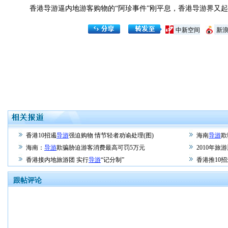
香港导游逼内地游客购物的“阿珍事件”刚平息，香港导游界又起
中新空间
新
香港10招遏
导游
强迫购物 情节轻者劝谕处理(图)
海南
导游
欺
海南：
导游
欺骗胁迫游客消费最高可罚5万元
2010年旅
香港接内地旅游团 实行
导游
“记分制”
香港推10
跟帖评论