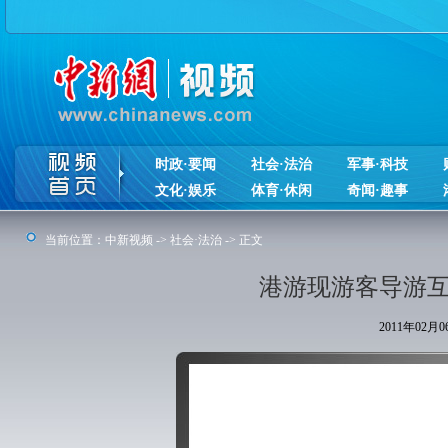
时政·要闻
社会·法治
军事·科技
文化·娱乐
体育·休闲
奇闻·趣事
当前位置：
中新视频
->
社会·法治
-> 正文
港游现游客导游互
2011年02月