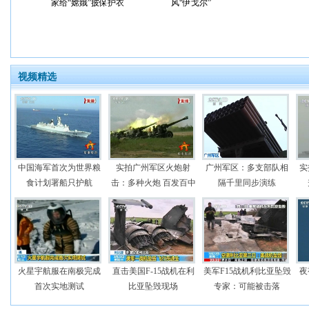
家给“嫦娥”披保护衣
风“伊戈尔”
视频精选
中国海军首次为世界粮
实拍广州军区火炮射
广州军区：多支部队相
实
食计划署船只护航
击：多种火炮 百发百中
隔千里同步演练
火星宇航服在南极完成
直击美国F-15战机在利
美军F15战机利比亚坠毁
夜
首次实地测试
比亚坠毁现场
专家：可能被击落