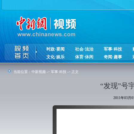
时政·要闻
社会·法治
军事·科技
文化·娱乐
体育·休闲
奇闻·趣事
当前位置：
中新视频
->
军事·科技
-> 正文
“发现”号
2011年03月