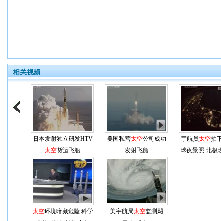
相关视频
日本发射独立研发HTV
美国私营
太空
公司成功
宇航员
太空
拍
太空
货运飞船
发射飞船
球夜景照 北极
光
太空
环境暗藏危险 科学
美宇航局
太空
监测飓