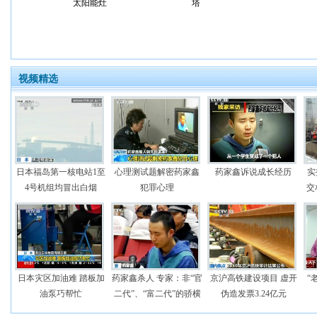
太阳能灶
塔
视频精选
日本福岛第一核电站1至
心理测试题解密药家鑫
药家鑫诉说成长经历
实
4号机组均冒出白烟
犯罪心理
交
日本灾区加油难 踏板加
药家鑫杀人 专家：非“官
京沪高铁建设项目 虚开
“
油泵巧帮忙
二代”、“富二代”的骄横
伪造发票3.24亿元