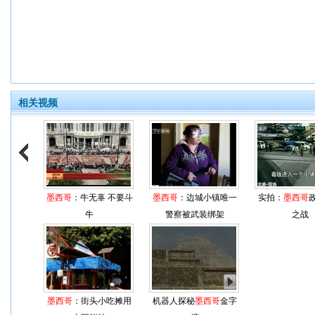
相关视频
墨西哥
：牛无辜 不要斗
墨西哥
：边城小镇唯一
实拍：
墨西哥
牛
警察被武装绑架
之战
墨西哥
：街头小吃摊用
机器人探秘
墨西哥
金字