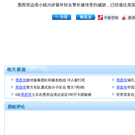
墨西哥边境小镇20岁最年轻女警长被传受到威胁，已经逃往美
中新空间
新
墨西哥
敌对贩毒团伙间爆发枪战 18人被打死
墨西哥
城孔
墨西哥
警方车队遭武装分子伏击 警方7死6伤
墨西哥
华雷
8名
墨西哥
士兵在墨美边境运送近1吨可卡因被捕
世界首富在
跟帖评论