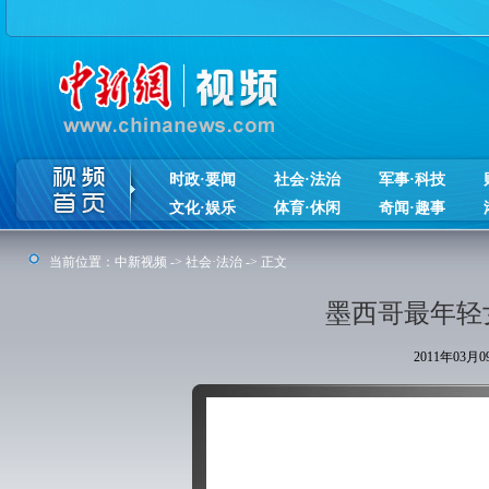
时政·要闻
社会·法治
军事·科技
文化·娱乐
体育·休闲
奇闻·趣事
当前位置：
中新视频
->
社会·法治
-> 正文
墨西哥最年轻
2011年03月