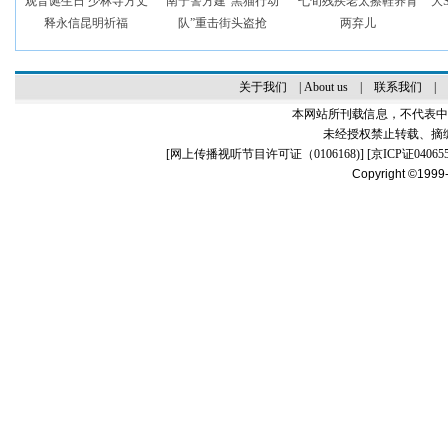
观音诞生日 少林寺方丈
南宁警方建“黑猫行动
七旬残疾老太擦鞋养育
大
释永信昆明祈福
队”重击街头盗抢
两弃儿
关于我们
|
About us
|
联系我们
|
本网站所刊载信息，不代表中
未经授权禁止转载、摘
[
网上传播视听节目许可证（0106168)
] [
京ICP证04065
Copyright ©1999