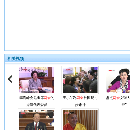
相关视频
李海峰会见出席
两会
的
王小丫跑
两会
被围观 寸
盘点
两会
女强人
港澳代表委员
步难行
经”