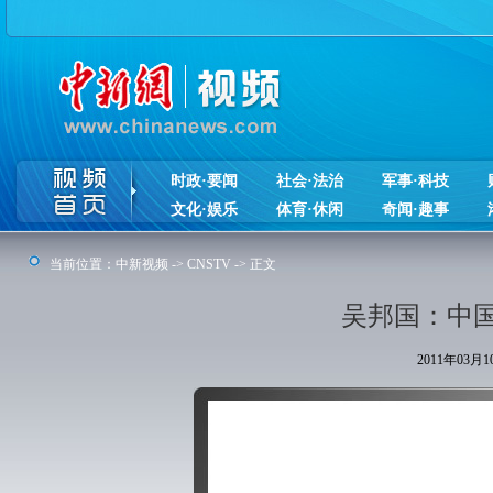
时政·要闻
社会·法治
军事·科技
文化·娱乐
体育·休闲
奇闻·趣事
当前位置：
中新视频
->
CNSTV
-> 正文
吴邦国：中
2011年03月