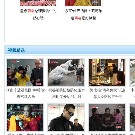
盘点
两会
总理报告中的
东宝•仲巴活佛：藏历年
贴心话
逢
两会
是好缘起
视频精选
河南非遗进校园“00后”热
揭秘消防防核防化服 作
海南推“离岛免税”试点
中
衷宫廷古乐
战时间长达24小时
每人次限购五千元