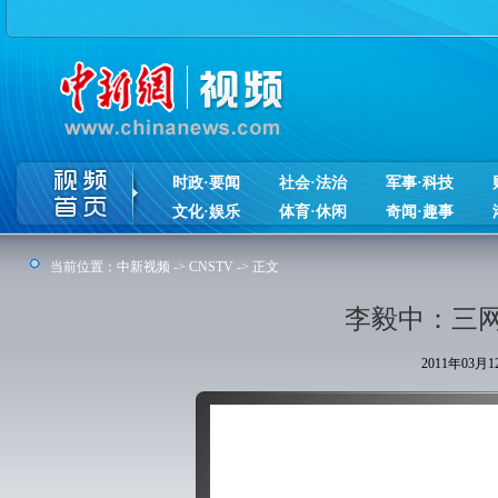
时政·要闻
社会·法治
军事·科技
文化·娱乐
体育·休闲
奇闻·趣事
当前位置：
中新视频
->
CNSTV
-> 正文
李毅中：三
2011年03月