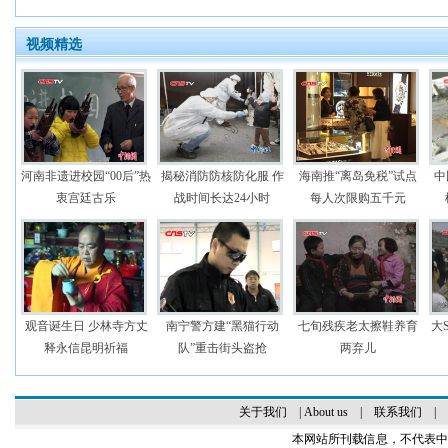
视频精选
河南非遗进校园“00后”热
揭秘消防防核防化服 作
海南推“离岛免税”试点
中
衷宫廷古乐
战时间长达24小时
每人次限购五千元
观音诞生日 少林寺方丈
南宁警方建“黑猫行动
七旬残疾老太擦鞋养育
大
释永信昆明祈福
队”重击街头盗抢
两弃儿
关于我们
|
About us
|
联系我们
|
本网站所刊载信息，不代表中