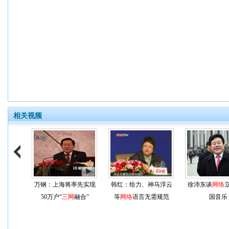
相关视频
万钢：上海将率先实现
韩红：给力、神马浮云
徐沛东谈
网络
50万户“
三网
融合”
等
网络
语言无需规范
国音乐