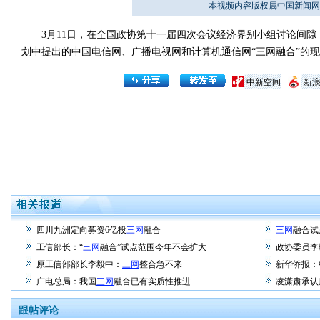
本视频内容版权属中国新闻网
3月11日，在全国政协第十一届四次会议经济界别小组讨论间隙
划中提出的中国电信网、广播电视网和计算机通信网“三网融合”的现
中新空间
新
四川九洲定向募资6亿投
三网
融合
三网
融合试
工信部长：“
三网
融合”试点范围今年不会扩大
政协委员李
原工信部部长李毅中：
三网
整合急不来
新华侨报：
广电总局：我国
三网
融合已有实质性推进
凌潇肃承认
跟帖评论