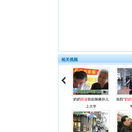
相关视频
奶奶
陪读
鼓励脑瘫孙儿
洛阳“
奶奶
上大学