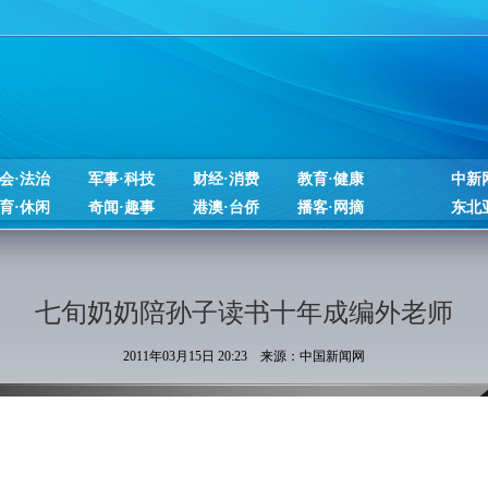
会·法治
军事·科技
财经·消费
教育·健康
中新
育·休闲
奇闻·趣事
港澳·台侨
播客·网摘
东北
七旬奶奶陪孙子读书十年成编外老师
2011年03月15日 20:23 来源：中国新闻网