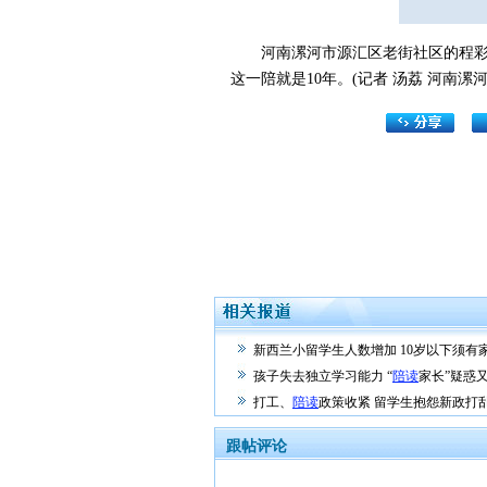
河南漯河市源汇区老街社区的程彩霞
这一陪就是10年。(记者 汤荔 河南漯
新西兰小留学生人数增加 10岁以下须有
孩子失去独立学习能力 “
陪读
家长”疑惑
打工、
陪读
政策收紧 留学生抱怨新政打
跟帖评论