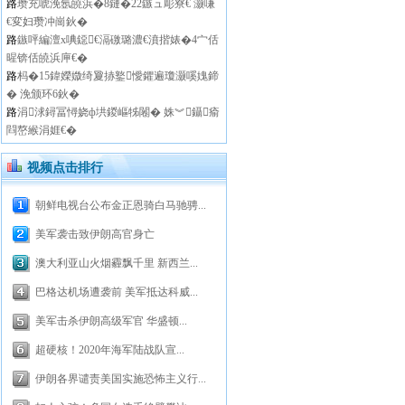
路
瓒充唬浼氬皢浜�8鏈�22鏃ュ彫寮€ 灏嗛
€変妇瓒冲崗鈥�
路
鏃呯編澶х唺鐚€滆礉璐濃€濆揩婊�4宀佸
暒锛佸皢浜庘€�
路
杩�15鍏嬫媺绮夐捇鐜懓鑺遍瓊灏嗘媿鍗
� 浼颁环6鈥�
路
涓浗鐞冨憳娆ф垬鍐嶇牬闂� 姝︾鑷瘉
閰嶅緱涓娾€�
视频点击排行
朝鲜电视台公布金正恩骑白马驰骋...
美军袭击致伊朗高官身亡
澳大利亚山火烟霾飘千里 新西兰...
巴格达机场遭袭前 美军抵达科威...
美军击杀伊朗高级军官 华盛顿...
超硬核！2020年海军陆战队宣...
伊朗各界谴责美国实施恐怖主义行...