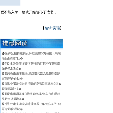
失聪不能入学，她就开始陪孙子读书，
【
编辑:吴瑞
】
路
瑗跨敳鎴樺箷鎷夊紑锛氭纾婅兘鍚︿笉璐
熶紬鏈涳紵鈥�
路
涓浗90鍚庢憚褰卞笀濡備綍鎷夸笅鍥藉
鍦扮悊鎽勨€�
路
鎴戞暍鎵撹祵锛佽繖涓憾娲為噷鐨勭鐞
冨満瑕佺伀鈥�
路
闈炴硶鍩硅鏈烘瀯鑰佸笀琚寚鎵撳鐢�
鏁欒偛閮ㄢ€�
路
銆婂摢鍚掋€嬭鐢熷搧鐩楃増鐚栫崡 鐢靛
奖鍏ㄤ骇涓氣€�
路
5閮ㄤ綔鍝佽幏鑼呯浘鏂囧濂栵紒棰佸鍏
哥ぜ鍗佹湀鈥�