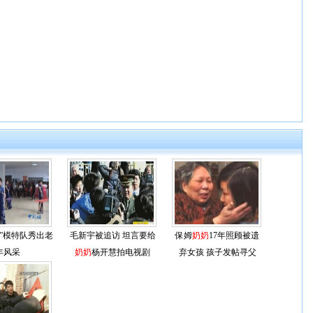
”模特队秀出老
毛新宇被追访 坦言要给
保姆
奶奶
17年照顾被遗
年风采
奶奶
杨开慧拍电视剧
弃女孩 孩子发帖寻父