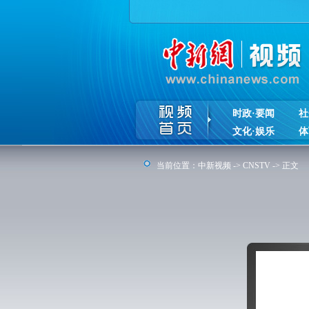
时政·要闻
社
文化·娱乐
体
当前位置：
中新视频
->
CNSTV
-> 正文