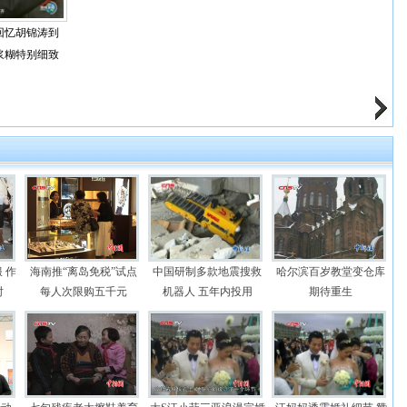
回忆胡锦涛到
浆糊特别细致
 作
海南推“离岛免税”试点
中国研制多款地震搜救
哈尔滨百岁教堂变仓库
时
每人次限购五千元
机器人 五年内投用
期待重生