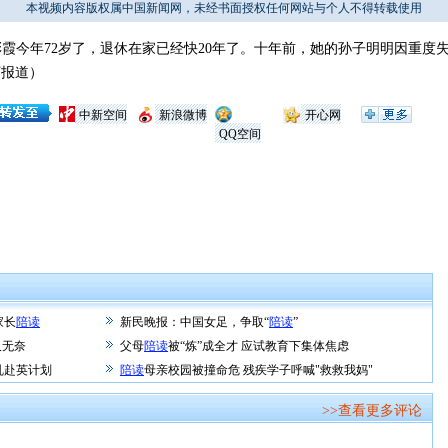
本视频内容版权属中国新闻网，未经书面授权任何网站与个人不得转载使用
今年72岁了，退休在家已经快20年了。十年前，她的孙子明明因重度
河报道）
中新空间
新浪微博
开心网
QQ空间
家长
陪读
新民晚报：中国女足，争取“
陪读
”
又无奈
父母
陪读
被“炼”成全才 应试教育下集体焦虑
乱赴英计划
陪读
母亲校园被撞命危 残疾学子呼喊"救救我妈"
>>查看更多评论