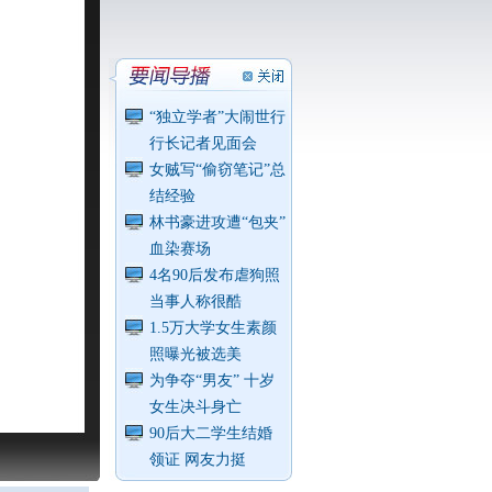
“独立学者”大闹世行
行长记者见面会
女贼写“偷窃笔记”总
结经验
林书豪进攻遭“包夹”
血染赛场
4名90后发布虐狗照
当事人称很酷
1.5万大学女生素颜
照曝光被选美
为争夺“男友” 十岁
女生决斗身亡
90后大二学生结婚
领证 网友力挺