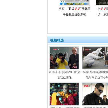
实拍：“超级
奶奶
”只身用
老
奶奶
手提包击退数歹徒
访：刷
视频精选
河南非遗进校园“00后”热
揭秘消防防核防化服
衷宫廷古乐
战时间长达24小