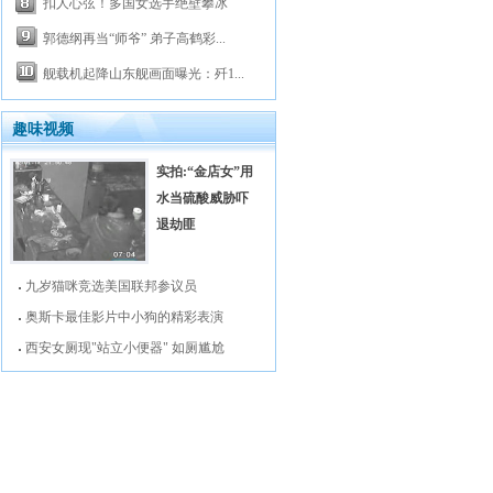
扣人心弦！多国女选手绝壁攀冰
郭德纲再当“师爷” 弟子高鹤彩...
舰载机起降山东舰画面曝光：歼1...
趣味视频
实拍:“金店女”用
水当硫酸威胁吓
退劫匪
九岁猫咪竞选美国联邦参议员
奥斯卡最佳影片中小狗的精彩表演
西安女厕现"站立小便器" 如厕尴尬