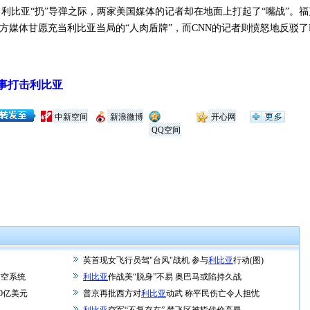
亚“扔”导弹之际，两家美国媒体的记者却在地面上打起了“嘴战”。福克斯
西方媒体甘愿充当利比亚当局的“人肉盾牌”，而CNN的记者则愤怒地反驳
事打击利比亚
中新空间
新浪微博
开心网
QQ空间
英首现女飞行员驾"台风"战机 参与
利比亚
行动(图)
防空系统
利比亚
作战美“脱身”不易 奥巴马或陷持久战
0亿美元
普京再批西方对
利比亚
动武 称平民伤亡令人担忧