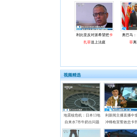
利比亚反对派希望把
卡
奥巴马：
扎菲
送上法庭
菲
离
视频精选
地震核危机：日本13地
利新闻主播直播中
自来水7市牛奶出问题
冲锋枪宣誓效忠卡