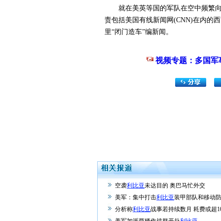
就在美英等国的军队在空中频繁向利比
责包括美国有线新闻网(CNN)在内的
里“闭门造车”编新闻。
视频专题：多国军
空袭
利比亚
未达目的 奥巴马忙外交
美军：集中打击
利比亚
装甲部队和移动
分析称
利比亚
战事若持续数月 耗费或超1