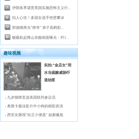
伊朗各界谴责美国实施恐怖主义行...
扣人心弦！多国女选手绝壁攀冰
郭德纲再当“师爷” 弟子高鹤彩...
舰载机起降山东舰画面曝光：歼1...
趣味视频
实拍:“金店女”用
水当硫酸威胁吓
退劫匪
九岁猫咪竞选美国联邦参议员
奥斯卡最佳影片中小狗的精彩表演
西安女厕现"站立小便器" 如厕尴尬