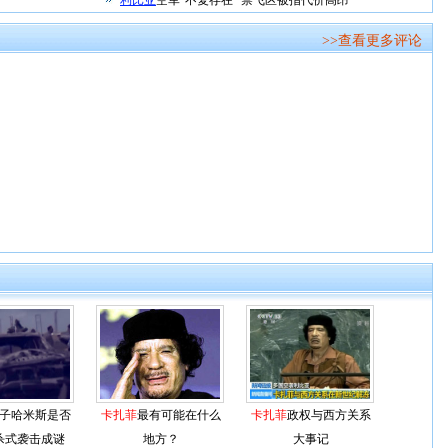
利比亚
空军“不复存在” 禁飞区被指代价高昂
>>查看更多评论
子哈米斯是否
卡扎菲
最有可能在什么
卡扎菲
政权与西方关系
杀式袭击成谜
地方？
大事记