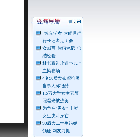
“独立学者”大闹世行
行长记者见面会
女贼写“偷窃笔记”总
结经验
林书豪进攻遭“包夹”
血染赛场
4名90后发布虐狗照
当事人称很酷
1.5万大学女生素颜
照曝光被选美
为争夺“男友” 十岁
女生决斗身亡
90后大二学生结婚
领证 网友力挺