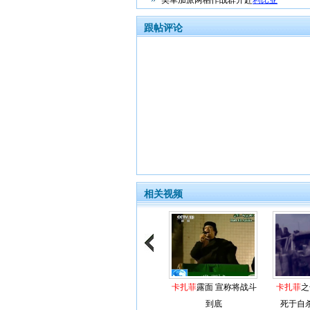
美军加派两栖作战群开赴
利比亚
跟帖评论
相关视频
卡扎菲
露面 宣称将战斗
卡扎菲
之
到底
死于自