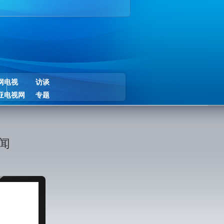
网电视
访谈
亚电视网
专题
闻