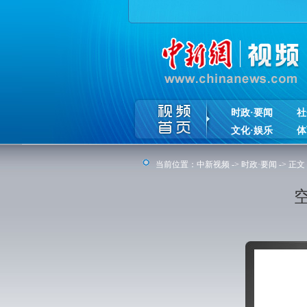
时政·要闻
社
文化·娱乐
体
当前位置：
中新视频
->
时政·要闻
-> 正文