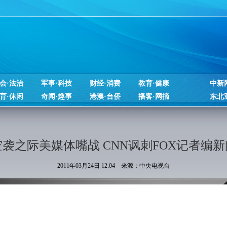
会·法治
军事·科技
财经·消费
教育·健康
中新
育·休闲
奇闻·趣事
港澳·台侨
播客·网摘
东北
空袭之际美媒体嘴战 CNN讽刺FOX记者编新
2011年03月24日 12:04 来源：中央电视台