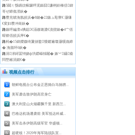
路
5閮ㄤ綔鍝佽幏鑼呯浘鏂囧濂栵紒棰佸鍏
哥ぜ鍗佹湀鈥�
路
瓒充唬浼氬皢浜�8鏈�22鏃ュ彫寮€ 灏嗛
€変妇瓒冲崗鈥�
路
鏃呯編澶х唺鐚€滆礉璐濃€濆揩婊�4宀佸
暒锛佸皢浜庘€�
路
杩�15鍏嬫媺绮夐捇鐜懓鑺遍瓊灏嗘媿鍗
� 浼颁环6鈥�
路
涓浗鐞冨憳娆ф垬鍐嶇牬闂� 姝︾鑷瘉
閰嶅緱涓娾€�
视频点击排行
朝鲜电视台公布金正恩骑白马驰骋...
美军袭击致伊朗高官身亡
澳大利亚山火烟霾飘千里 新西兰...
巴格达机场遭袭前 美军抵达科威...
美军击杀伊朗高级军官 华盛顿...
超硬核！2020年海军陆战队宣...