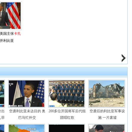
美国主张
卡扎
开利比亚
拿出
空袭利比亚未达目的 奥
200多位开国将军后代组
空袭后的利比亚军事设
扎菲
巴马忙外交
团唱红歌
施 一片废墟