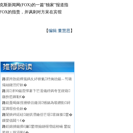
新闻网(FOX)的一篇“独家”报道指
了FOX的指责，并讽刺对方呆在宾馆
【
编辑:董慧思
】
路
瑗跨敳鎴樺箷鎷夊紑锛氭纾婅兘鍚︿笉璐
熶紬鏈涳紵鈥�
路
涓浗90鍚庢憚褰卞笀濡備綍鎷夸笅鍥藉
鍦扮悊鎽勨€�
路
鎴戞暍鎵撹祵锛佽繖涓憾娲為噷鐨勭鐞
冨満瑕佺伀鈥�
路
闈炴硶鍩硅鏈烘瀯鑰佸笀琚寚鎵撳鐢�
鏁欒偛閮ㄢ€�
路
銆婂摢鍚掋€嬭鐢熷搧鐩楃増鐚栫崡 鐢靛
奖鍏ㄤ骇涓氣€�