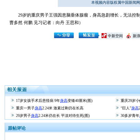
本视频内容版权属中国新闻网
29岁的重庆男子王强因患脑垂体腺瘤，身高急剧增长，无法控制，
曹多然 何鹏 见习记者：向丹 王思和）
中新空间
新
17岁女孩手术后患怪病 9年
身高
变矮40厘米(图)
重庆29岁
重庆一男子
身高
2.24米 激素过剩仍在长高
“巨人”
身高
29岁男子
身高
2.24米仍在长 平淡对待生死(图)
30多岁青年
跟帖评论