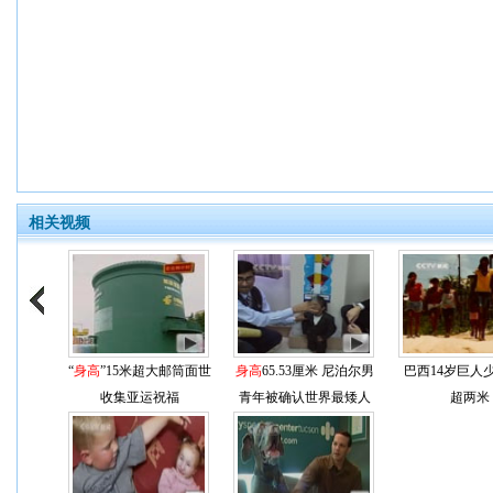
相关视频
“
身高
”15米超大邮筒面世
身高
65.53厘米 尼泊尔男
巴西14岁巨人
收集亚运祝福
青年被确认世界最矮人
超两米