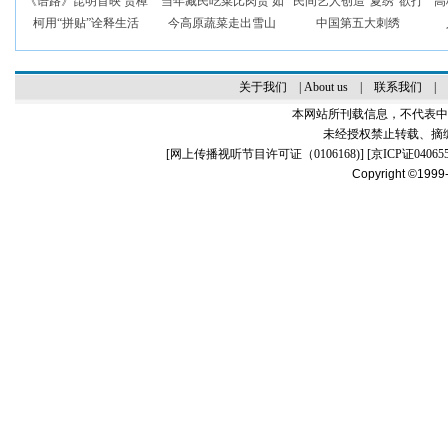
《语路》昆明首映 贾樟
当年藏民吃菜比肉贵 如
民间艺人创造“夏绣”欲打
高
柯用“拼贴”诠释生活
今高原蔬菜走出雪山
中国第五大刺绣
关于我们
|
About us
|
联系我们
|
本网站所刊载信息，不代表中
未经授权禁止转载、摘
[
网上传播视听节目许可证（0106168)
] [
京ICP证04065
Copyright ©1999