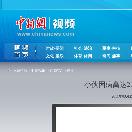
时政·要闻
社会·法治
军事·科技
文化·娱乐
体育·休闲
奇闻·趣事
当前位置：
中新视频
->
CNSTV
-> 正文
小伙因病高达2
2011年03月