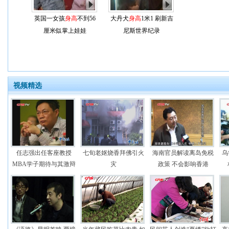
英国一女孩
身高
不到56
大丹犬
身高
1米1 刷新吉
厘米似掌上娃娃
尼斯世界纪录
视频精选
任志强出任客座教授
七旬老妪烧香拜佛引火
海南官员解读离岛免税
乌
MBA学子期待与其激辩
灾
政策 不会影响香港