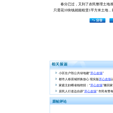
春分已过，又到了农民整理土地准备
只需花10块钱就能租赁1平方米土地
小区住户毁公共绿地建“
开心农场
”
都市人移居城郊换放心 现实版
开心农场
家庭主妇晒省钱绝招：“
开心农场
”搬回家
居民人行道边自辟"
开心农场
" 市民有赞有
跟帖评论