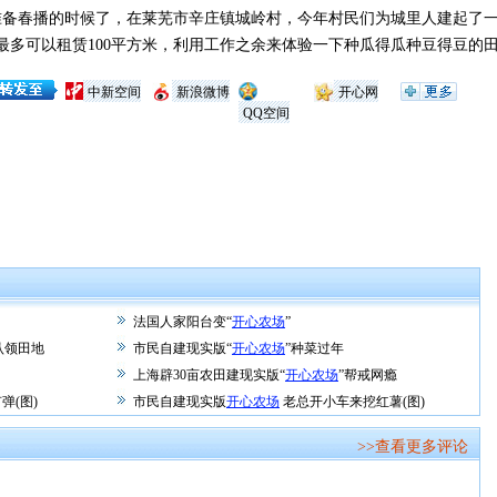
春播的时候了，在莱芜市辛庄镇城岭村，今年村民们为城里人建起了一座
，最多可以租赁100平方米，利用工作之余来体验一下种瓜得瓜种豆得豆的
中新空间
新浪微博
开心网
QQ空间
法国人家阳台变“
开心农场
”
认领田地
市民自建现实版“
开心农场
”种菜过年
上海辟30亩农田建现实版“
开心农场
”帮戒网瘾
弹(图)
市民自建现实版
开心农场
老总开小车来挖红薯(图)
>>查看更多评论