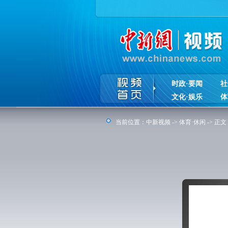
时政·要闻
社
文化·娱乐
体
当前位置：
中新视频
->
体育·休闲
-> 正文