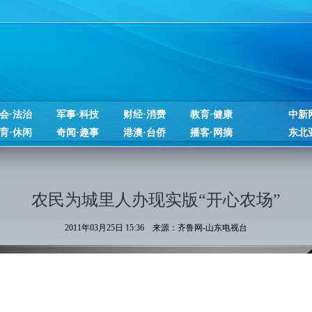
会·法治
军事·科技
财经·消费
教育·健康
中新
育·休闲
奇闻·趣事
港澳·台侨
播客·网摘
东北
农民为城里人办现实版“开心农场”
2011年03月25日 15:36 来源：齐鲁网-山东电视台