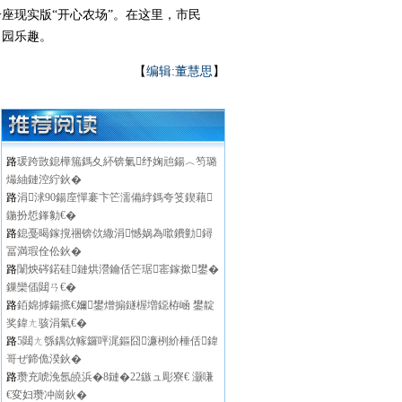
现实版“开心农场”。在这里，市民
田园乐趣。
【
编辑:董慧思
】
路
瑗跨敳鎴樺箷鎷夊紑锛氭纾婅兘鍚︿笉璐
熶紬鏈涳紵鈥�
路
涓浗90鍚庢憚褰卞笀濡備綍鎷夸笅鍥藉
鍦扮悊鎽勨€�
路
鎴戞暍鎵撹祵锛佽繖涓憾娲為噷鐨勭鐞
冨満瑕佺伀鈥�
路
闈炴硶鍩硅鏈烘瀯鑰佸笀琚寚鎵撳鐢�
鏁欒偛閮ㄢ€�
路
銆婂摢鍚掋€嬭鐢熷搧鐩楃増鐚栫崡 鐢靛
奖鍏ㄤ骇涓氣€�
路
5閮ㄤ綔鍝佽幏鑼呯浘鏂囧濂栵紒棰佸鍏
哥ぜ鍗佹湀鈥�
路
瓒充唬浼氬皢浜�8鏈�22鏃ュ彫寮€ 灏嗛
€変妇瓒冲崗鈥�