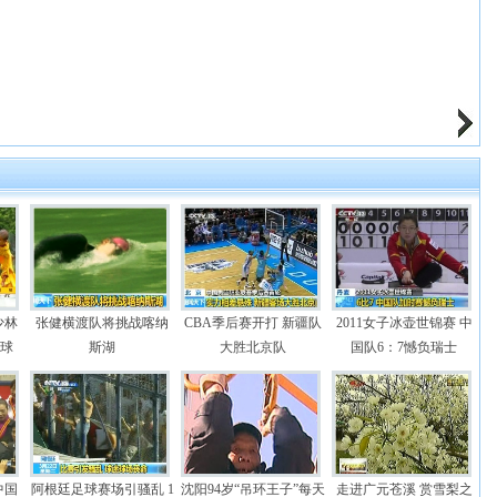
少林
张健横渡队将挑战喀纳
CBA季后赛开打 新疆队
2011女子冰壶世锦赛 中
足球
斯湖
大胜北京队
国队6：7憾负瑞士
中国
阿根廷足球赛场引骚乱 1
沈阳94岁“吊环王子”每天
走进广元苍溪 赏雪梨之