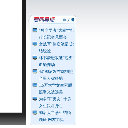
“独立学者”大闹世行
行长记者见面会
女贼写“偷窃笔记”总
结经验
林书豪进攻遭“包夹”
血染赛场
4名90后发布虐狗照
当事人称很酷
1.5万大学女生素颜
照曝光被选美
为争夺“男友” 十岁
女生决斗身亡
90后大二学生结婚
领证 网友力挺