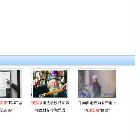
实版
“鹅城” 水
现实版
魔法学校成立 教
牛肉面老板为省开销上
至2016年
授魔杖制作和咒语
演
现实版
“偷菜”