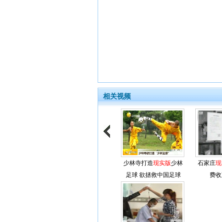
相关视频
少林寺打造
现实版
少林
石家庄
现
足球 欲拯救中国足球
费收