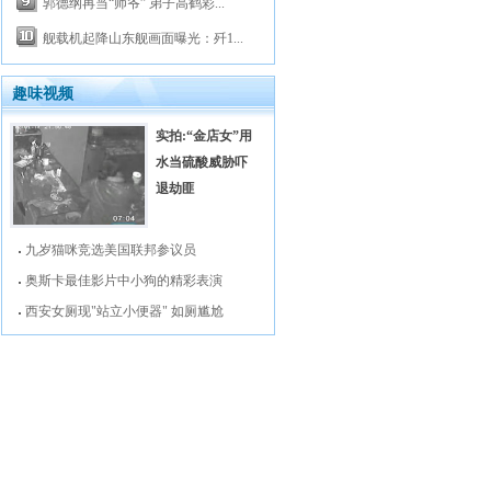
郭德纲再当“师爷” 弟子高鹤彩...
舰载机起降山东舰画面曝光：歼1...
趣味视频
实拍:“金店女”用
水当硫酸威胁吓
退劫匪
九岁猫咪竞选美国联邦参议员
奥斯卡最佳影片中小狗的精彩表演
西安女厕现"站立小便器" 如厕尴尬