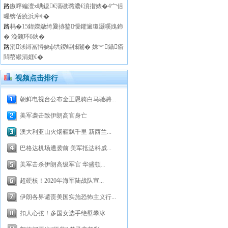
路
鏃呯編澶х唺鐚€滆礉璐濃€濆揩婊�4宀佸
暒锛佸皢浜庘€�
路
杩�15鍏嬫媺绮夐捇鐜懓鑺遍瓊灏嗘媿鍗
� 浼颁环6鈥�
路
涓浗鐞冨憳娆ф垬鍐嶇牬闂� 姝︾鑷瘉
閰嶅緱涓娾€�
视频点击排行
朝鲜电视台公布金正恩骑白马驰骋...
美军袭击致伊朗高官身亡
澳大利亚山火烟霾飘千里 新西兰...
巴格达机场遭袭前 美军抵达科威...
美军击杀伊朗高级军官 华盛顿...
超硬核！2020年海军陆战队宣...
伊朗各界谴责美国实施恐怖主义行...
扣人心弦！多国女选手绝壁攀冰