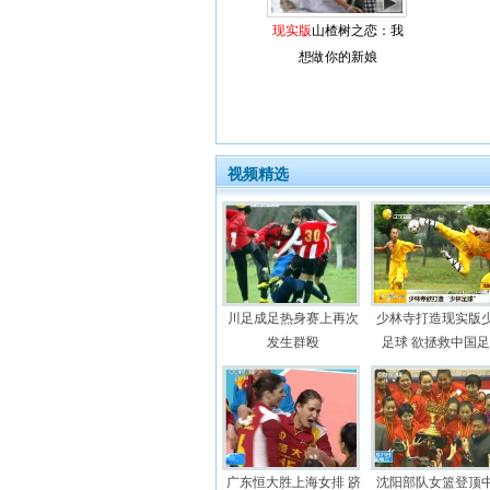
现实版
山楂树之恋：我
想做你的新娘
视频精选
川足成足热身赛上再次
少林寺打造现实版
发生群殴
足球 欲拯救中国
广东恒大胜上海女排 跻
沈阳部队女篮登顶