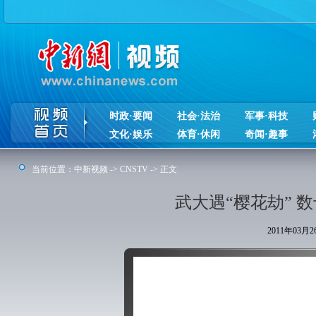
时政·要闻
社会·法治
军事·科技
文化·娱乐
体育·休闲
奇闻·趣事
当前位置：
中新视频
->
CNSTV
-> 正文
武大遇“樱花劫” 
2011年03月