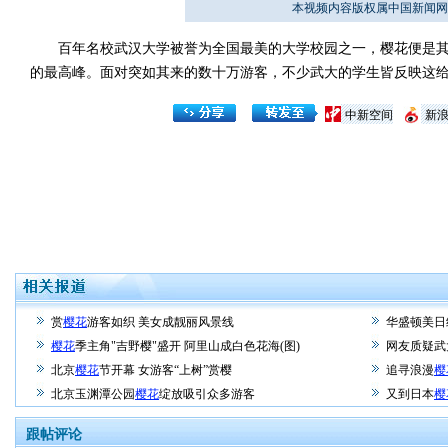
本视频内容版权属中国新闻网
百年名校武汉大学被誉为全国最美的大学校园之一，樱花便是其重
的最高峰。面对突如其来的数十万游客，不少武大的学生皆反映这给
中新空间
新
赏
樱花
游客如织 美女成靓丽风景线
华盛顿美日
樱花
季主角"吉野樱"盛开 阿里山成白色花海(图)
网友质疑武
北京
樱花
节开幕 女游客“上树”赏樱
追寻浪漫
樱
北京玉渊潭公园
樱花
绽放吸引众多游客
又到日本
樱
跟帖评论