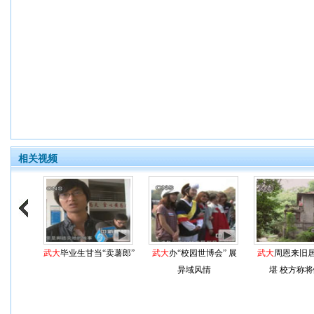
相关视频
武大
毕业生甘当“卖薯郎”
武大
办“校园世博会” 展
武大
周恩来旧
异域风情
堪 校方称