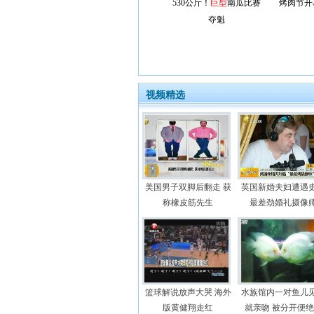
530公斤！
巨型
南瓜比赛
烤肉节开
夺魁
视频精选
美国男子双脚后翻走 获
英国新婚夫妇遭遇
称橡皮筋先生
最差劲婚礼摄像
篮球解说放声大哭 海外
水族馆内一对鱼儿
版黄健翔走红
就亲吻 被分开便