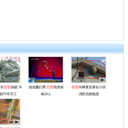
米长
巨型
洮砚 56
泡泡魔幻秀
巨型
泡泡容
巨型
马蜂窝安家在小区
刻巧夺天工
纳20人
消防员除隐患