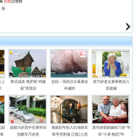
幕
巨型
汉堡助
兴
史上
童话成真 俄罗斯“鸡腿
实拍：强劲沙尘暴袭击
英79岁老太重拳教训入
师
屋”变现实
科威特
室盗贼
见面
成都19岁高中生两年街
俄疯狂年轻人扒地铁车
英90岁奶奶嫁给73岁“年
绝食
拍豪车万余张
尾寻求刺激 已致2人死
轻”小弟 相恋7年