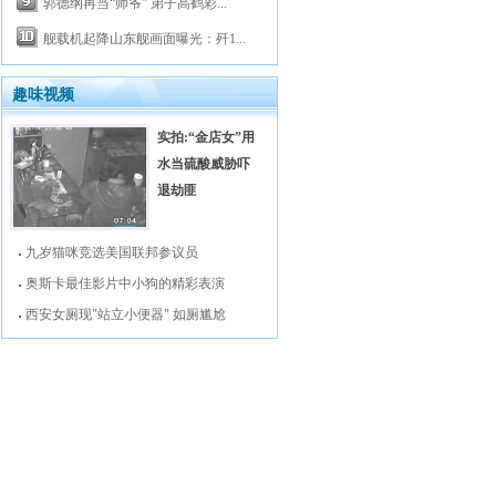
郭德纲再当“师爷” 弟子高鹤彩...
舰载机起降山东舰画面曝光：歼1...
趣味视频
实拍:“金店女”用
水当硫酸威胁吓
退劫匪
九岁猫咪竞选美国联邦参议员
奥斯卡最佳影片中小狗的精彩表演
西安女厕现"站立小便器" 如厕尴尬