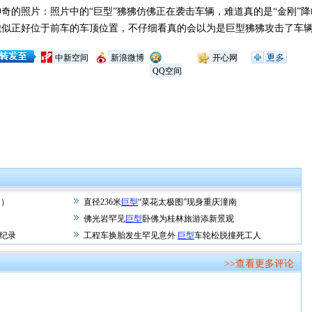
的照片：照片中的“巨型”狒狒仿佛正在袭击车辆，难道真的是“金刚”降
貌似正好位于前车的车顶位置，不仔细看真的会以为是巨型狒狒攻击了车
中新空间
新浪微博
开心网
QQ空间
图）
直径236米
巨型
“菜花太极图”现身重庆潼南
佛光岩罕见
巨型
卧佛为桂林旅游添新景观
界纪录
工程车换胎发生罕见意外
巨型
车轮松脱撞死工人
>>查看更多评论