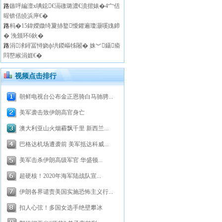
路
鏃呯編澶х唺鐚€滆礉璐濃€濆揩婊�4宀佸
暒锛佸皢浜庘€�
路
杩�15鍏嬫媺绮夐捇鐜懓鑺遍瓊灏嗘媿鍗
� 浼颁环6鈥�
路
涓浗鐞冨憳娆ф垬鍐嶇牬闂� 姝︾鑷瘉
閰嶅緱涓娾€�
视频点击排行
朝鲜电视台公布金正恩骑白马驰骋...
美军袭击致伊朗高官身亡
澳大利亚山火烟霾飘千里 新西兰...
巴格达机场遭袭前 美军抵达科威...
美军击杀伊朗高级军官 华盛顿...
超硬核！2020年海军陆战队宣...
伊朗各界谴责美国实施恐怖主义行...
扣人心弦！多国女选手绝壁攀冰