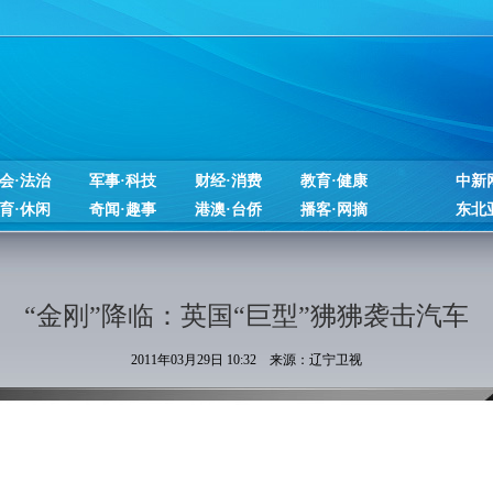
会·法治
军事·科技
财经·消费
教育·健康
中新
育·休闲
奇闻·趣事
港澳·台侨
播客·网摘
东北
“金刚”降临：英国“巨型”狒狒袭击汽车
2011年03月29日 10:32 来源：辽宁卫视