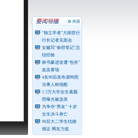
“独立学者”大闹世行
行长记者见面会
女贼写“偷窃笔记”总
结经验
林书豪进攻遭“包夹”
血染赛场
4名90后发布虐狗照
当事人称很酷
1.5万大学女生素颜
照曝光被选美
为争夺“男友” 十岁
女生决斗身亡
90后大二学生结婚
领证 网友力挺