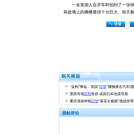
一名英国人在开车时拍到了一张神奇
风玻璃上的狒狒显得十分巨大，前爪
“金刚”降临：英国“
巨型
”狒狒袭击汽车(
墨西哥现
巨型
鱼群 或因日本地震导致
重庆潼南种植
巨型
“菜花太极图”挑战世
跟帖评论