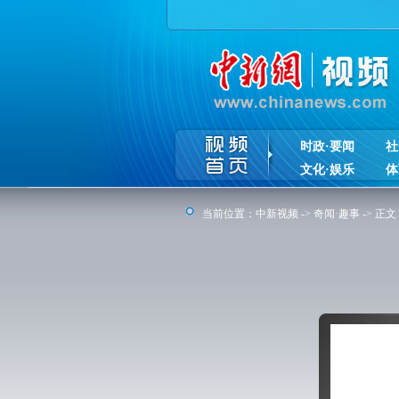
时政·要闻
社
文化·娱乐
体
当前位置：
中新视频
->
奇闻·趣事
-> 正文