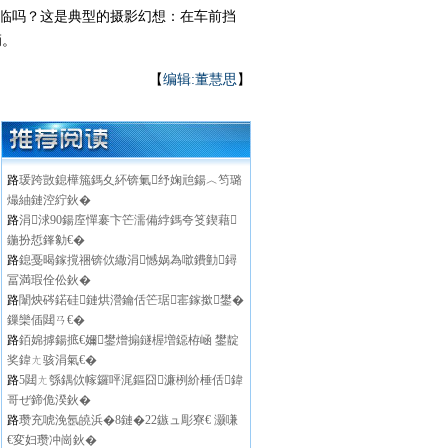
临吗？这是典型的摄影幻想：在车前挡
辆。
【
编辑:董慧思
】
路
瑗跨敳鎴樺箷鎷夊紑锛氭纾婅兘鍚︿笉璐
熶紬鏈涳紵鈥�
路
涓浗90鍚庢憚褰卞笀濡備綍鎷夸笅鍥藉
鍦扮悊鎽勨€�
路
鎴戞暍鎵撹祵锛佽繖涓憾娲為噷鐨勭鐞
冨満瑕佺伀鈥�
路
闈炴硶鍩硅鏈烘瀯鑰佸笀琚寚鎵撳鐢�
鏁欒偛閮ㄢ€�
路
銆婂摢鍚掋€嬭鐢熷搧鐩楃増鐚栫崡 鐢靛
奖鍏ㄤ骇涓氣€�
路
5閮ㄤ綔鍝佽幏鑼呯浘鏂囧濂栵紒棰佸鍏
哥ぜ鍗佹湀鈥�
路
瓒充唬浼氬皢浜�8鏈�22鏃ュ彫寮€ 灏嗛
€変妇瓒冲崗鈥�