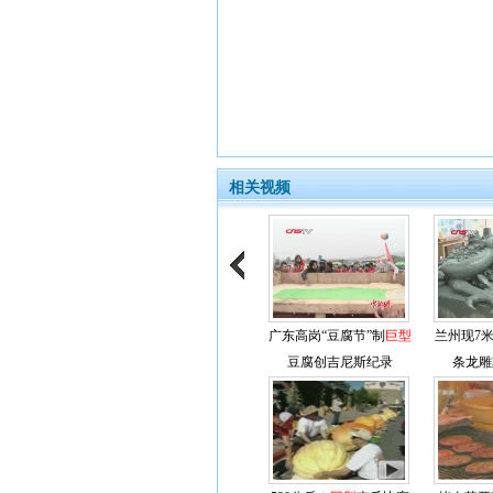
相关视频
广东高岗“豆腐节”制
巨型
兰州现7
豆腐创吉尼斯纪录
条龙雕