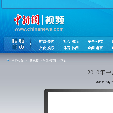
时政·要闻
社会·法治
军事·科技
文化·娱乐
体育·休闲
奇闻·趣事
当前位置：
中新视频
->
时政·要闻
-> 正文
2010
2011年03月