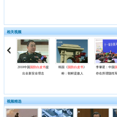
相关视频
2010中国
国防白皮书
提
韩国《
国防白皮书
》
李肇星：中国
出全新安全理念
称：朝鲜是敌人
存在所谓隐性
视频精选