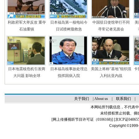
利政府军大举反攻 重夺
日本福岛第一核电站今
中国驻日使馆举行不同
美
石油重镇
日试喷树脂救急
寻常记者见面会
日本地震核危机引发两
日本福岛核事故处理总
美国上将称“基地”组织混
卡
大问题 影响全球
指挥因病入院
入利比亚内战
关于我们
|
About us
|
联系我们
|
本网站所刊载信息，不代表中
未经授权禁止转载、摘
[
网上传播视听节目许可证（0106168)
] [
京ICP证04065
Copyright ©1999