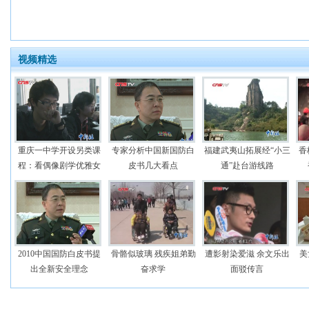
视频精选
重庆一中学开设另类课
专家分析中国新国防白
福建武夷山拓展经“小三
香
程：看偶像剧学优雅女
皮书几大看点
通”赴台游线路
2010中国国防白皮书提
骨骼似玻璃 残疾姐弟勤
遭影射染爱滋 余文乐出
美
出全新安全理念
奋求学
面驳传言