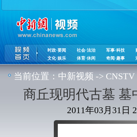
时政·要闻
社会·法治
军事·科技
文化·娱乐
体育·休闲
奇闻·趣事
当前位置：
中新视频
->
CNSTV
商丘现明代古墓 
2011年03月31