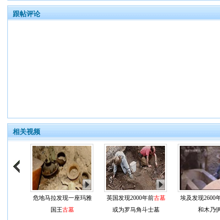
跟帖评论
相关视频
危地马拉发现一座玛雅
英国发现2000年前
古墓
埃及发现2600
国王
古墓
或为罗马角斗士墓
和木乃