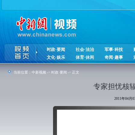
时政·要闻
社会·法治
军事·科技
文化·娱乐
体育·休闲
奇闻·趣事
当前位置：
中新视频
->
时政·要闻
-> 正文
专家担忧核
2011年04月