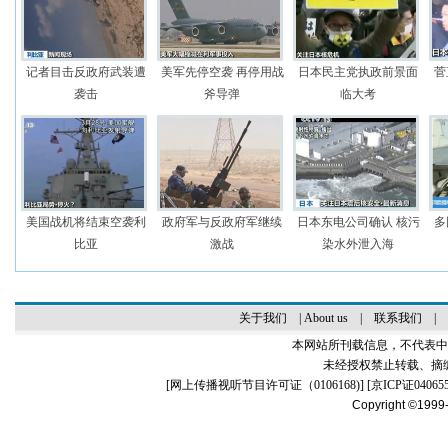
记者目击反政府武装遭
美军先停空袭 再停用战
日本民主党执政前景面
菅
袭击
斧导弹
临大考
美国战机将结束空袭利
政府军与反政府军继续
日本东电公司确认 核污
多
比亚
激战
染水外泄入海
关于我们
|
About us
|
联系我们
|
本网站所刊载信息，不代表中
未经授权禁止转载、摘
[
网上传播视听节目许可证（0106168)
] [
京ICP证04065
Copyright ©1999