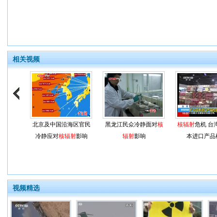
相关视频
北京及中国沿海区官民
黑龙江民众冷静面对
核
核辐射
危机 台
冷静应对
核辐射
影响
辐射
影响
本进口产品
视频精选