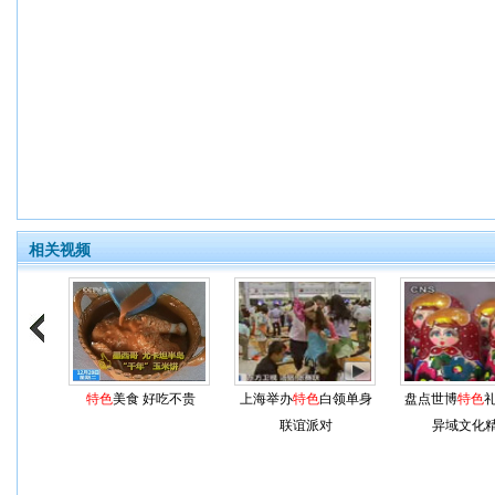
相关视频
特色
美食 好吃不贵
上海举办
特色
白领单身
盘点世博
特色
礼
联谊派对
异域文化