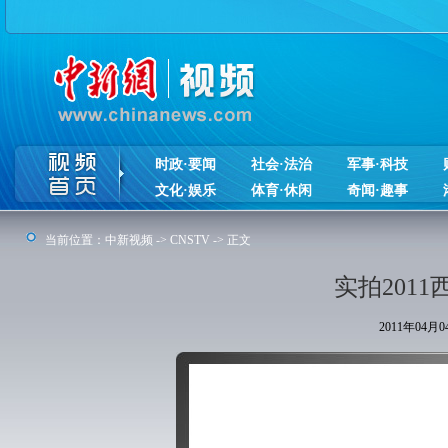
时政·要闻
社会·法治
军事·科技
文化·娱乐
体育·休闲
奇闻·趣事
当前位置：
中新视频
->
CNSTV
-> 正文
实拍201
2011年04月