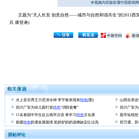
本视频内容版权属中国新闻网
主题为“天人长安 创意自然——城市与自然和谐共生”的2011西
兵 康登淋)
中新空间
新
水上音乐秀王力宏演水神 李宇春表现有
特色
(图)
山西在美设
四川广安为幼儿园打造
特色
“消防套餐”
四川广安为
11名泰国中学生赴云南学汉语 将学习
特色
文化课
股市短线投
新疆
特色
奶遇发展困境 驼奶驴奶奶源稀缺定位过高
郑万通、郭
跟帖评论