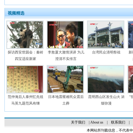
视频精选
探访西安世园会：秦岭
李敖厦大激情演讲 为儿
台湾民众清明祭祖
新
四宝适应新家
澄清不实传言
范仲淹后人泰州忆先祖
日本地震罹难民众震后
昆明西山区发生山火 浓
“
马英九题范风有继
土葬
烟弥漫
关于我们
|
About us
|
联系我们
|
本网站所刊载信息，不代表中