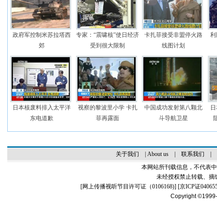
政府军控制米苏拉塔西
专家：“震啸核”使日经济
卡扎菲接受非盟停火路
利
郊
受到很大限制
线图计划
日本核废料排入太平洋
视察的黎波里小学 卡扎
中国成功发射第八颗北
日
东电道歉
菲再露面
斗导航卫星
关于我们
|
About us
|
联系我们
|
本网站所刊载信息，不代表中
未经授权禁止转载、摘
[
网上传播视听节目许可证（0106168)
] [
京ICP证04065
Copyright ©1999