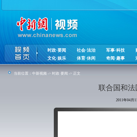
时政·要闻
社会·法治
军事·科技
文化·娱乐
体育·休闲
奇闻·趣事
当前位置：
中新视频
->
时政·要闻
-> 正文
联合国和法
2011年04月