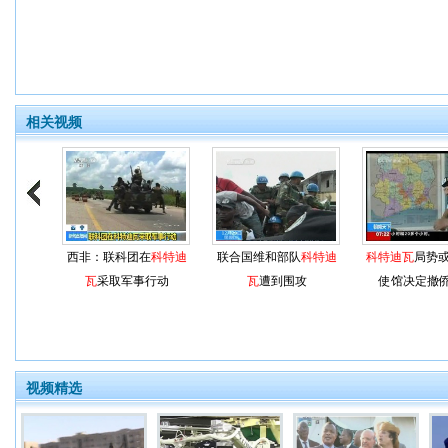
相关视频
西非：联科团在
科特迪
联合国维和部队
科特迪
科特迪瓦
局势或
瓦
采取军事行动
瓦
遭到围攻
使馆决定撤
视频精选