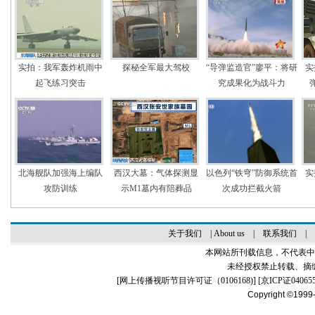
实拍：我军轰炸机雨中
探秘全军最大驾校
“导弹监造官”廖平：将研
实
起飞练习突击
究成果化为战斗力
北海舰队加强海上编队
西汉大墓：气体探测显
以色列“铁穹”防御系统首
实
攻防训练
示M1墓内有陪葬品
次成功拦截火箭
关于我们
|
About us
|
联系我们
|
本网站所刊载信息，不代表中
未经授权禁止转载、摘
[
网上传播视听节目许可证（0106168)
] [
京ICP证04065
Copyright ©1999