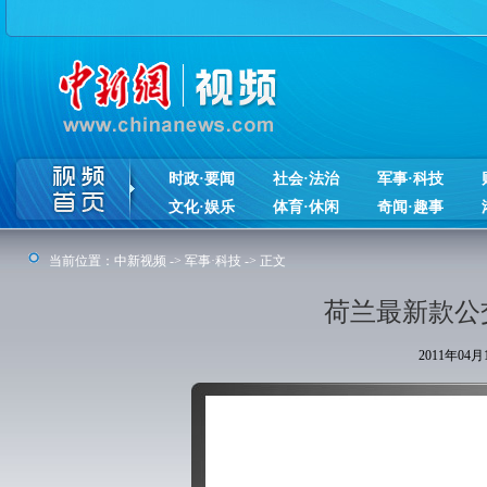
时政·要闻
社会·法治
军事·科技
文化·娱乐
体育·休闲
奇闻·趣事
当前位置：
中新视频
->
军事·科技
-> 正文
荷兰最新款公
2011年04