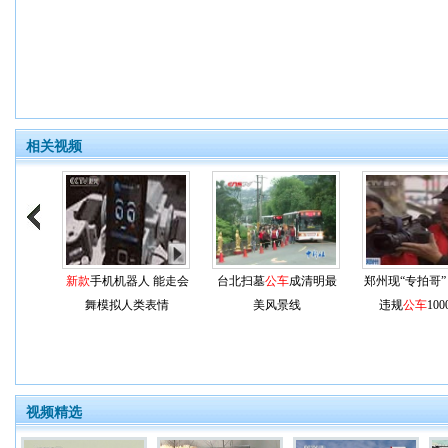
相关视频
新款
手机机器人 能走会
台北扫墓
公车
成清明最
郑州现“专拍哥”
舞模拟人类表情
美风景线
违规
公车
10
视频精选