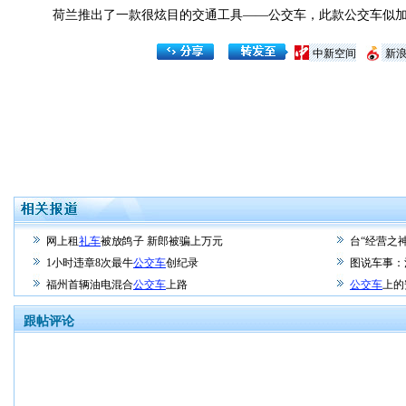
荷兰推出了一款很炫目的交通工具——公交车，此款公交车似加
中新空间
新
网上租
礼车
被放鸽子 新郎被骗上万元
台“经营之神
1小时违章8次最牛
公交车
创纪录
图说车事：
福州首辆油电混合
公交车
上路
公交车
上的
跟帖评论