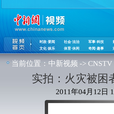
时政·要闻
社会·法治
军事·科技
文化·娱乐
体育·休闲
奇闻·趣事
当前位置：
中新视频
->
CNSTV
实拍：火灾被困
2011年04月12