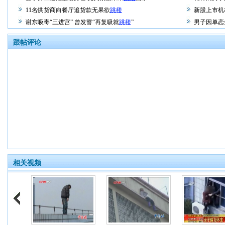
11名供货商向餐厅追货款无果欲
跳楼
新股上市机
谢东吸毒“三进宫” 曾发誓“再复吸就
跳楼
”
男子因单恋
跟帖评论
相关视频