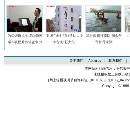
为保饭碗提业绩白领苦
“叫板”迪士尼非遗达人上
滇池巾帼打捞队 20余年
北
学K歌提升职场竞争力
海古镇“赶大集”
守护母亲湖
关于我们
|
About us
|
联系我们
|
本网站所刊载信息，不代表中
未经授权禁止转载、摘
[
网上传播视听节目许可证（0106168)
] [
京ICP证04065
Copyright ©1999