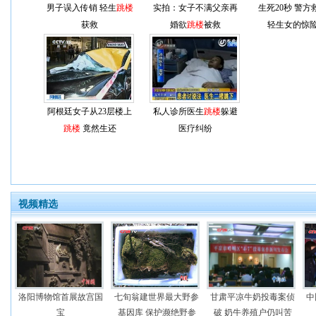
男子误入传销 轻生
跳楼
实拍：女子不满父亲再
生死20秒 警方
获救
婚欲
跳楼
被救
轻生女的惊
阿根廷女子从23层楼上
私人诊所医生
跳楼
躲避
跳楼
竟然生还
医疗纠纷
视频精选
洛阳博物馆首展故宫国
七旬翁建世界最大野参
甘肃平凉牛奶投毒案侦
中
宝
基因库 保护濒绝野参
破 奶牛养殖户仍叫苦