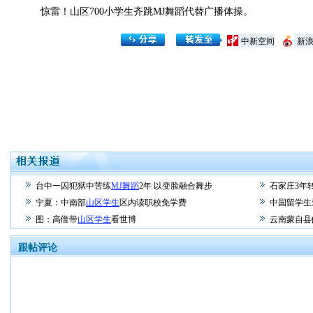
惊雷！山区700小学生齐跳MJ舞蹈代替广播体操。
中新空间
新
台中一囚犯狱中苦练
MJ舞蹈
2年 以变脸融合舞步
石家庄3年
宁夏：中南部
山区学生
区内读职校免学费
中国留学生
图：高僧带
山区学生
看世博
云南蒙自县
跟帖评论