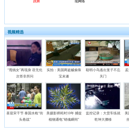
跳舞
现网络
视频精选
“甩钱女”再现身 语无伦
实拍：美国两盗贼偷珠
聪明小鸟逃出笼子不忘
孟
次答非所问
宝未遂
关门
喜迎宋干节 泰国水枪“街
美摄影师耗时10年 捕捉
监控记录：大货车练就
美
头巷战”
植物通电"销魂瞬间"
乾坤大挪移