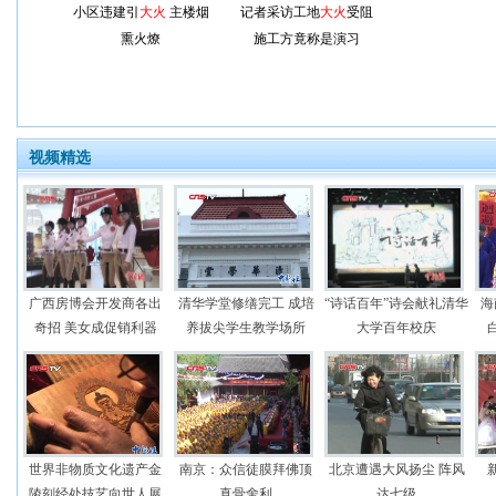
小区违建引
大火
主楼烟
记者采访工地
大火
受阻
熏火燎
施工方竟称是演习
视频精选
广西房博会开发商各出
清华学堂修缮完工 成培
“诗话百年”诗会献礼清华
海
奇招 美女成促销利器
养拔尖学生教学场所
大学百年校庆
世界非物质文化遗产金
南京：众信徒膜拜佛顶
北京遭遇大风扬尘 阵风
陵刻经处技艺向世人展
真骨舍利
达七级