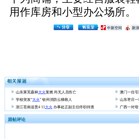
用作库房和小型办公场所。
中新空间
新
山东莱芜森林
大火
复燃 尚无人员伤亡
澳门一住宅
学校突发“
大火
” 钦州消防云梯救人
山东枣庄一
浙江苍南追责4·11
大火
办事处正副主任停职待查
广西一对母
跟帖评论