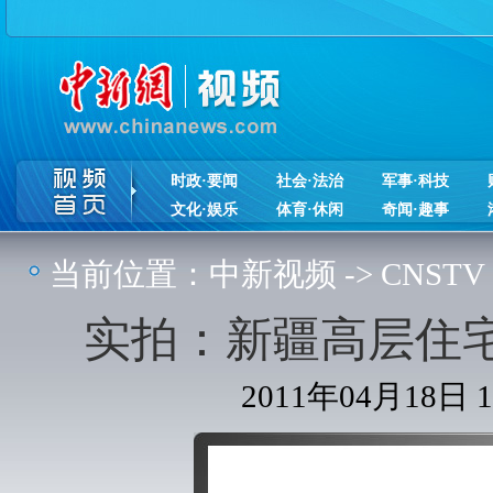
时政·要闻
社会·法治
军事·科技
文化·娱乐
体育·休闲
奇闻·趣事
当前位置：
中新视频
->
CNSTV
实拍：新疆高层住
2011年04月18