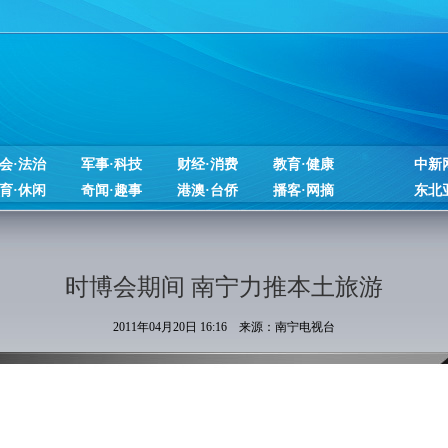
会·法治
军事·科技
财经·消费
教育·健康
中新
育·休闲
奇闻·趣事
港澳·台侨
播客·网摘
东北
时博会期间 南宁力推本土旅游
2011年04月20日 16:16 来源：南宁电视台