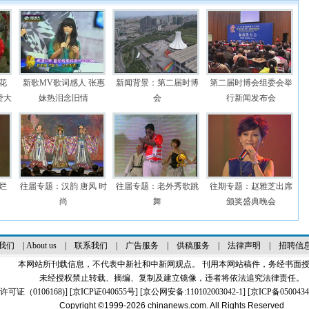
花
新歌MV歌词感人 张惠
新闻背景：第二届时博
第二届时博会组委会举
赞大
妹热泪念旧情
会
行新闻发布会
烂
往届专题：汉韵 唐风 时
往届专题：老外秀歌跳
往期专题：赵雅芝出席
尚
舞
颁奖盛典晚会
我们
|
About us
|
联系我们
|
广告服务
|
供稿服务
|
法律声明
|
招聘信
本网站所刊载信息，不代表中新社和中新网观点。 刊用本网站稿件，务经书面
未经授权禁止转载、摘编、复制及建立镜像，违者将依法追究法律责任。
证（0106168)
] [
京ICP证040655号
] [京公网安备:110102003042-1] [
京ICP备0500434
Copyright ©1999-2026
chinanews.com. All Rights Reserved