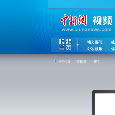
时政·要闻
社
文化·娱乐
体
当前位置：
中新视频
-> -> 正文