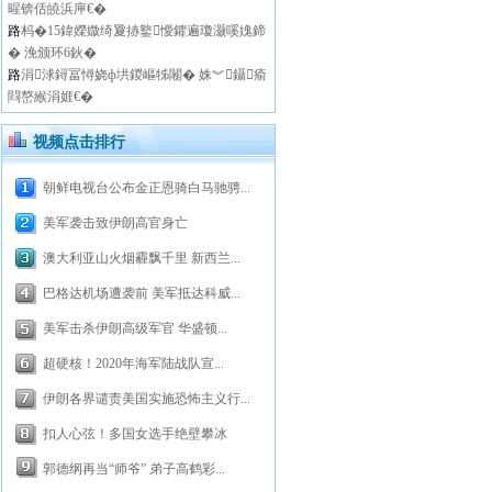
暒锛佸皢浜庘€�
路
杩�15鍏嬫媺绮夐捇鐜懓鑺遍瓊灏嗘媿鍗
� 浼颁环6鈥�
路
涓浗鐞冨憳娆ф垬鍐嶇牬闂� 姝︾鑷瘉
閰嶅緱涓娾€�
视频点击排行
朝鲜电视台公布金正恩骑白马驰骋...
美军袭击致伊朗高官身亡
澳大利亚山火烟霾飘千里 新西兰...
巴格达机场遭袭前 美军抵达科威...
美军击杀伊朗高级军官 华盛顿...
超硬核！2020年海军陆战队宣...
伊朗各界谴责美国实施恐怖主义行...
扣人心弦！多国女选手绝壁攀冰
郭德纲再当“师爷” 弟子高鹤彩...