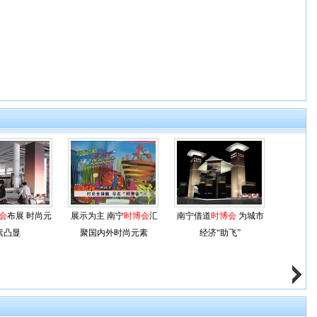
会
布展 时尚元
展示为主 南宁
时博会
汇
南宁借道
时博会
为城市
素凸显
聚国内外时尚元素
经济“助飞”