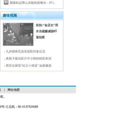
舰载机起降山东舰画面曝光：歼1...
趣味视频
实拍:“金店女”用
水当硫酸威胁吓
退劫匪
九岁猫咪竞选美国联邦参议员
奥斯卡最佳影片中小狗的精彩表演
西安女厕现"站立小便器" 如厕尴尬
息
|
网站地图
授权。
0号-1
] 总机：86-10-87826688