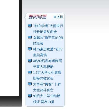
“独立学者”大闹世行
行长记者见面会
女贼写“偷窃笔记”总
结经验
林书豪进攻遭“包夹”
血染赛场
4名90后发布虐狗照
当事人称很酷
1.5万大学女生素颜
照曝光被选美
为争夺“男友” 十岁
女生决斗身亡
90后大二学生结婚
领证 网友力挺