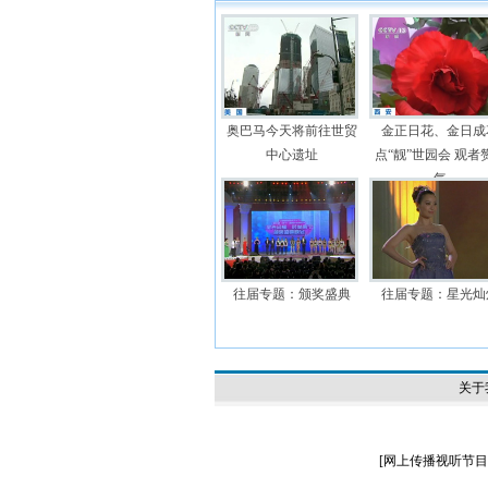
奥巴马今天将前往世贸
金正日花、金日成
中心遗址
点“靓”世园会 观者
气
往届专题：颁奖盛典
往届专题：星光灿
关于
[
网上传播视听节目许可