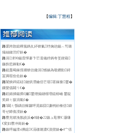
【
编辑:丁慧程
】
路
瑗跨敳鎴樺箷鎷夊紑锛氭纾婅兘鍚︿笉璐
熶紬鏈涳紵鈥�
路
涓浗90鍚庢憚褰卞笀濡備綍鎷夸笅鍥藉
鍦扮悊鎽勨€�
路
鎴戞暍鎵撹祵锛佽繖涓憾娲為噷鐨勭鐞
冨満瑕佺伀鈥�
路
闈炴硶鍩硅鏈烘瀯鑰佸笀琚寚鎵撳鐢�
鏁欒偛閮ㄢ€�
路
銆婂摢鍚掋€嬭鐢熷搧鐩楃増鐚栫崡 鐢靛
奖鍏ㄤ骇涓氣€�
路
5閮ㄤ綔鍝佽幏鑼呯浘鏂囧濂栵紒棰佸鍏
哥ぜ鍗佹湀鈥�
路
瓒充唬浼氬皢浜�8鏈�22鏃ュ彫寮€ 灏嗛
€変妇瓒冲崗鈥�
路
鏃呯編澶х唺鐚€滆礉璐濃€濆揩婊�4宀佸